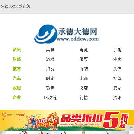
承德大德网欢迎您！
资讯
美食
电竞
手游
财经
游戏
做菜
外卖
教育
消费
服装
头饰
汽车
时尚
电商
实体
家居
微商
微店
卖家
企业
区块链
行情
资讯
广告