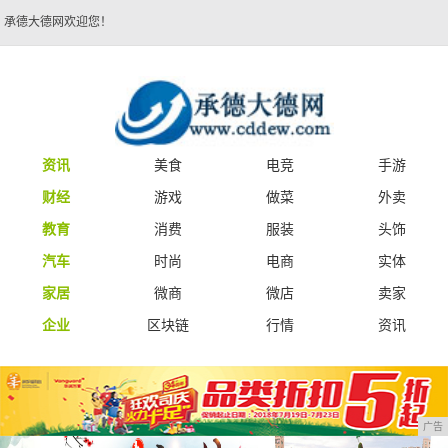
承德大德网欢迎您！
资讯
美食
电竞
手游
财经
游戏
做菜
外卖
教育
消费
服装
头饰
汽车
时尚
电商
实体
家居
微商
微店
卖家
企业
区块链
行情
资讯
广告