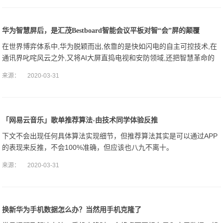
华为智慧屏后，是汇茂Bestboard智能会议平板对智“会”屏的颠覆
在世界博弈体系中,华为脱颖而出,依靠的是快如闪电的自主可控技术,在
通讯界叱咤风云之外,又将AI大屏直捣电视和安防领域,还把智慧革命的
战火燎原全球。与此同时,在智能会议生态系统领域,汇茂Bestboar
来源：
2020-03-31
「网易云音乐」歌单推荐算法-由技术同学体验反推
下文不会出现任何具体算法实现细节，但推荐算法其实是可以通过APP
的表现来反推，不会100%准确，但应该也八九不离十。
来源：
2020-03-31
换新华为手机数据怎么办？当然用手机克隆了