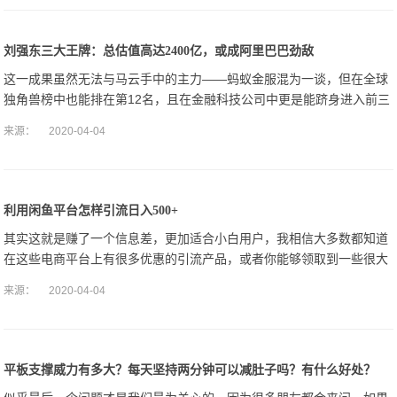
刘强东三大王牌：总估值高达2400亿，或成阿里巴巴劲敌
这一成果虽然无法与马云手中的主力——蚂蚁金服混为一谈，但在全球
独角兽榜中也能排在第12名，且在金融科技公司中更是能跻身进入前三
的位置。大图形式据相关数据显现，在本年的中国《财富》500强榜单
来源：
2020-04-04
中，京东排
利用闲鱼平台怎样引流日入500+
其实这就是赚了一个信息差，更加适合小白用户，我相信大多数都知道
在这些电商平台上有很多优惠的引流产品，或者你能够领取到一些很大
幅度的优惠券，这个就要联合一些官方的推广平台，比如淘小铺、比如
来源：
2020-04-04
京东的京粉，这
平板支撑威力有多大？每天坚持两分钟可以减肚子吗？有什么好处？