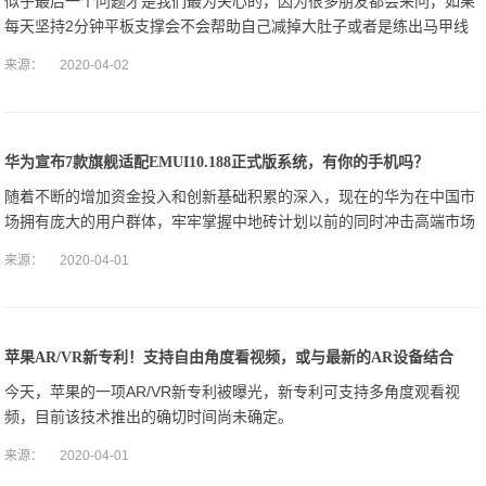
似乎最后一个问题才是我们最为关心的，因为很多朋友都会来问，如果
每天坚持2分钟平板支撑会不会帮助自己减掉大肚子或者是练出马甲线
之类的话。
来源：
2020-04-02
华为宣布7款旗舰适配EMUI10.188正式版系统，有你的手机吗？
随着不断的增加资金投入和创新基础积累的深入，现在的华为在中国市
场拥有庞大的用户群体，牢牢掌握中地砖计划以前的同时冲击高端市场
也取得令人瞩目的成绩。
来源：
2020-04-01
苹果AR/VR新专利！支持自由角度看视频，或与最新的AR设备结合
今天，苹果的一项AR/VR新专利被曝光，新专利可支持多角度观看视
频，目前该技术推出的确切时间尚未确定。
来源：
2020-04-01