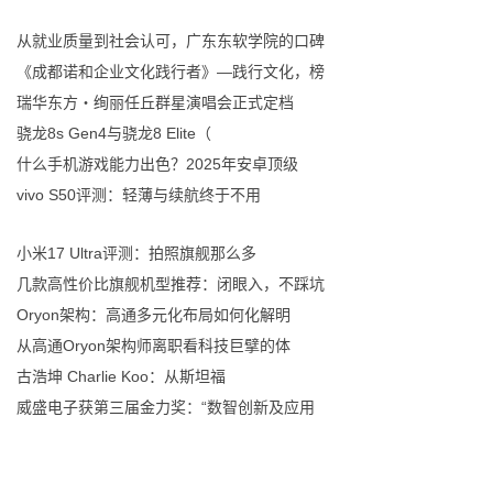
从就业质量到社会认可，广东东软学院的口碑
《成都诺和企业文化践行者》—践行文化，榜
瑞华东方・绚丽任丘群星演唱会正式定档
骁龙8s Gen4与骁龙8 Elite（
什么手机游戏能力出色？2025年安卓顶级
vivo S50评测：轻薄与续航终于不用
小米17 Ultra评测：拍照旗舰那么多
几款高性价比旗舰机型推荐：闭眼入，不踩坑
Oryon架构：高通多元化布局如何化解明
从高通Oryon架构师离职看科技巨擘的体
古浩坤 Charlie Koo：从斯坦福
威盛电子获第三届金力奖：“数智创新及应用