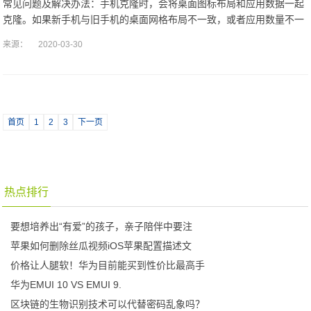
常见问题及解决办法：手机克隆时，会将桌面图标布局和应用数据一起
克隆。如果新手机与旧手机的桌面网格布局不一致，或者应用数量不一
致，可能会出现桌面布局部分不一致。手机克隆后，旧手机的应用在新
来源：
2020-03-30
手机上不存在，
首页
1
2
3
下一页
热点排行
要想培养出“有爱”的孩子，亲子陪伴中要注
苹果如何删除丝瓜视频iOS苹果配置描述文
价格让人腿软！华为目前能买到性价比最高手
华为EMUI 10 VS EMUI 9.
区块链的生物识别技术可以代替密码乱象吗？