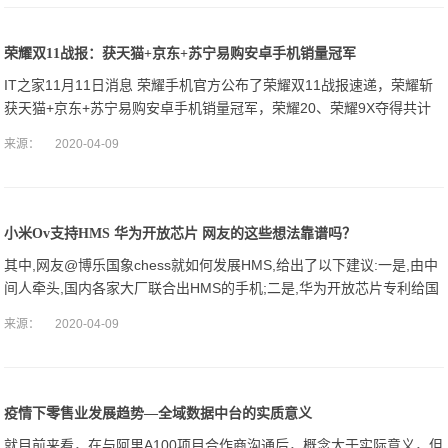
荣耀双11战报：获天猫+京东+苏宁易购安卓手机销量冠军
IT之家11月11日消息 荣耀手机官方公布了荣耀双11战报速递，荣耀斩
获天猫+京东+苏宁易购安卓手机销量冠军，荣耀20、荣耀9X夺得共计
四项冠军。荣耀智慧生活全品类全平台1小时销售额超去年全天，五大
来源：
2020-04-09
主
小米Ov支持HMS 华为开放芯片 网友的这些想法靠谱吗？
其中,网友@博乐国象chess就如何发展HMS,给出了以下建议:一是,由中
间人牵头,国内各家大厂联合出HMS的手机;二是,华为开放芯片专利给国
内厂家加大产量;三是,补贴应用开发商;四是,留后台兼容GM
来源：
2020-04-09
疫情下零售业发展趋势—全域数据中台的实质意义
就目前来看，在与阿里A100项目合作商沟通后，概念大于实际意义，但