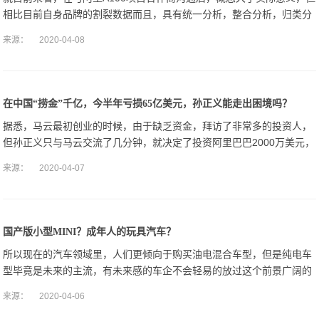
相比目前自身品牌的割裂数据而且，具有统一分析，整合分析，归类分
析等特点。
来源：
2020-04-08
在中国“捞金”千亿，今半年亏损65亿美元，孙正义能走出困境吗？
据悉，马云最初创业的时候，由于缺乏资金，拜访了非常多的投资人，
但孙正义只与马云交流了几分钟，就决定了投资阿里巴巴2000万美元，
而这笔投资，不仅帮助马云渡过了资金危机，也成就了孙正义，尤其是
来源：
2020-04-07
在阿里巴巴
国产版小型MINI？成年人的玩具汽车？
所以现在的汽车领域里，人们更倾向于购买油电混合车型，但是纯电车
型毕竟是未来的主流，有未来感的车企不会轻易的放过这个前景广阔的
行业，既然在现有的技术支持下还达不到燃油车的续航里程，那么就转
来源：
2020-04-06
变主攻方向，生