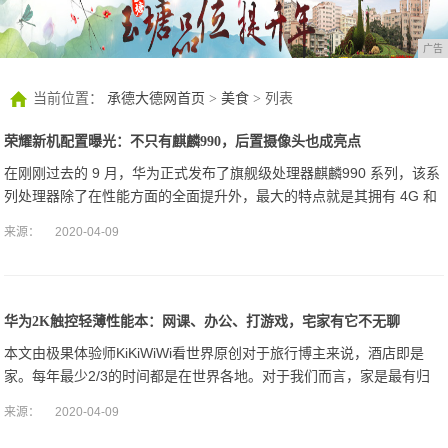
广告
当前位置：
承德大德网首页
>
美食
> 列表
荣耀新机配置曝光：不只有麒麟990，后置摄像头也成亮点
在刚刚过去的 9 月，华为正式发布了旗舰级处理器麒麟990 系列，该系
列处理器除了在性能方面的全面提升外，最大的特点就是其拥有 4G 和
5G 两个版本。而在这款处理器发布后不久，华为又正式发布了旗下
来源：
2020-04-09
华为2K触控轻薄性能本：网课、办公、打游戏，宅家有它不无聊
本文由极果体验师KiKiWiWi看世界原创对于旅行博主来说，酒店即是
家。每年最少2/3的时间都是在世界各地。对于我们而言，家是最有归
属感的地方。相对那些朝九晚六的上班族，我们对家这个词的理解和珍
来源：
2020-04-09
惜程度