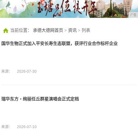
广告
当前位置：
承德大德网首页
>
资讯
> 列表
国华生物正式加入平安长寿生态联盟，获评行业合作标杆企业
来源：
2026-07-30
瑞华东方・绚丽任丘群星演唱会正式定档
来源：
2026-07-10