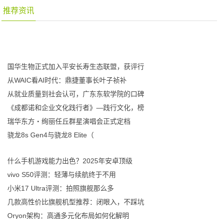
推荐资讯
国华生物正式加入平安长寿生态联盟，获评行
从WAIC看AI时代：鼎捷董事长叶子祯补
从就业质量到社会认可，广东东软学院的口碑
《成都诺和企业文化践行者》—践行文化，榜
瑞华东方・绚丽任丘群星演唱会正式定档
骁龙8s Gen4与骁龙8 Elite（
什么手机游戏能力出色？2025年安卓顶级
vivo S50评测：轻薄与续航终于不用
小米17 Ultra评测：拍照旗舰那么多
几款高性价比旗舰机型推荐：闭眼入，不踩坑
Oryon架构：高通多元化布局如何化解明