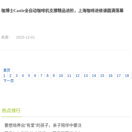
咖博士Castle全自动咖啡机支撑精品进阶，上海咖啡进修课圆满落幕
来源：
2025-12-01
首页
1
2
3
4
5
6
7
8
9
10
11
12
13
14
15
16
17
18
下一页
热点排行
要想培养出“有爱”的孩子，亲子陪伴中要注