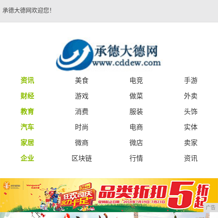
承德大德网欢迎您！
资讯
美食
电竞
手游
财经
游戏
做菜
外卖
教育
消费
服装
头饰
汽车
时尚
电商
实体
家居
微商
微店
卖家
企业
区块链
行情
资讯
广告