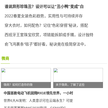
谁说异形珍珠丑？设计可以让"丑小鸭"变成"白
2022春夏女装色彩趋势，实用性与可持续并存
穿大衣时，如何配色？记住“色彩穿搭”秘诀，搭配
西班牙王室珠宝欣赏，项链能拆卸成手镯，设计独特
俞飞鸿裹条“毯子”都好看，秘诀竟在极简穿法中，
微商
微商？如何打造你的微
关于微商，了解了这些
中国首款电动飞机锐翔RX1E领先世界，一小时
世界6大AI发明：人类意识可在云端永生？可提
关于巴塞罗那MWC2020取消，GSMA的C