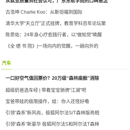
从就业质量到社会认可，广东东软学院的口碑是怎
古浩坤 Charlie Koo：从斯坦福到国际
清华大学“天立厅”正式挂牌，教育学科百年论坛聚
陈思佑：24年身心疗愈践行者，以“做知觉”唤醒
《全 德 书 院》|一场向内的觉醒，一趟向外的
汽车
一口好空气值回票价？20万级“森林座舱”消除
超级奶爸选车经 | 带着宝宝驰骋“江湖”吧
宝爸带娃的极限操作，娃：你人还怪好嘞
引领“森系”新风尚，极狐阿尔法S/T森林版亮相
引领“森系”新豪华 极狐阿尔法S和阿尔法T森林