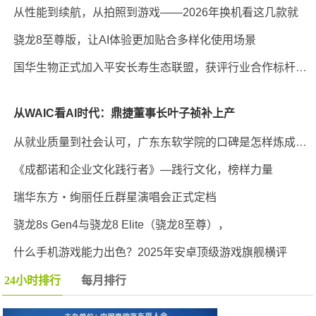
从性能到续航，从拍照到游戏——2026年换机看这几款就
骁龙8至尊版，让AI体验更加贴合多样化使用场景
国华生物正式加入平安长寿生态联盟，获评行业合作标杆企业
从WAIC看AI时代：鼎捷董事长叶子祯补上产
从就业质量到社会认可，广东东软学院的口碑是怎样炼成的？
《成都诺和企业文化践行者》—践行文化，榜样力量
瑞华东方・绚丽任丘群星演唱会正式定档
骁龙8s Gen4与骁龙8 Elite（骁龙8至尊），
什么手机游戏能力出色？2025年安卓顶级游戏旗舰横评
24小时排行
每月排行