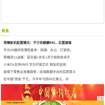
美食
荣耀新机配置曝光：不只有麒麟990，后置摄像
华为2K触控轻薄性能本：网课、办公、打游戏，
荣耀双11战报：获天猫+京东+苏宁易购安卓手
小米Ov支持HMS 华为开放芯片 网友的这些
疫情下零售业发展趋势—全域数据中台的实质意义
在中国“捞金”千亿，今半年亏损65亿美元，孙
广告