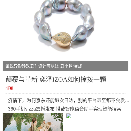
谁说异形珍珠丑？设计可以让"丑小鸭"变成
颠覆与革新 奕泽IZOA如何撩拨一颗
[详细]
疫情下，为何京东还能够次日达，别的平台甚至都不会发货。
360手机vizza震撼发布 搭载智能语音助手实现智能搜索