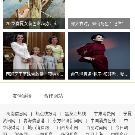
2022春夏女装色彩趋势，实用性与可
穿大衣时，如何配色？记住“色彩穿搭”
西班牙王室珠宝欣赏，项链能拆卸成手镯
俞飞鸿裹条“毯子”都好看，秘诀竟在极
友情链接
合作网站
闽南信息网
热点快报网
黑龙江热线
甘肃消费网
宁夏
|
|
|
|
资讯网
青海信息港
东方经济新闻网
中国消费在线
中
|
|
|
|
华琼财网
城市消费网
山西都市网
百丽时尚网
今日朝
|
|
|
|
阳
潮州网
吉林视窗
临汾视窗
每日上海
中国企业
|
|
|
|
|