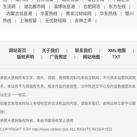
生活网
湖北都市网
淄博信息港
合肥网讯
东方在线
|
|
|
|
|
内蒙古信息港
华夏热线
黑龙江财经网
华东热线
银川
|
|
|
|
热线
上海视窗
无忧财经网
吉林之声
|
|
|
|
网站首页
|
关于我们
|
联系我们
|
XML地图
|
版权声明
|
广告预定
|
网站地图
TXT
承德大德网所有文字、图片、视频、音频等资料均来自互联网，不代表本站赞同其观
点，本站亦不为其版权负责。相关作品的原创性、文中陈述文字以及内容数据庞杂本
站无法一一核实，
如果您发现本网站上有侵犯您的合法权益的内容，请联系我们，本网站将立即予以删
除！
承德大德网版权所有，未经书面授权禁止使用
COPYRIGHT © BY http://www.cddew.com ALL RIGHTS RESERVED