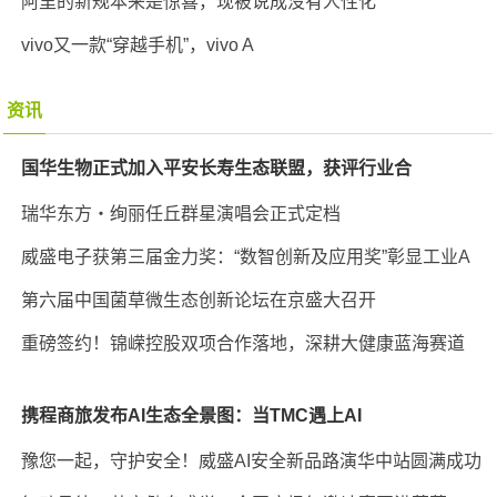
阿里的新规本来是惊喜，现被说成没有人性化
vivo又一款“穿越手机”，vivo A
资讯
国华生物正式加入平安长寿生态联盟，获评行业合
瑞华东方・绚丽任丘群星演唱会正式定档
威盛电子获第三届金力奖：“数智创新及应用奖”彰显工业A
第六届中国菌草微生态创新论坛在京盛大召开
重磅签约！锦嵘控股双项合作落地，深耕大健康蓝海赛道
携程商旅发布AI生态全景图：当TMC遇上AI
豫您一起，守护安全！威盛AI安全新品路演华中站圆满成功