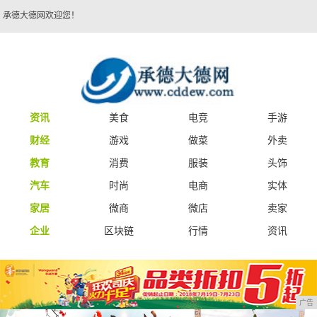
承德大德网欢迎您！
资讯
美食
电竞
手游
财经
游戏
做菜
外卖
教育
消费
服装
头饰
汽车
时尚
电商
实体
家居
微商
微店
卖家
企业
区块链
行情
资讯
广告