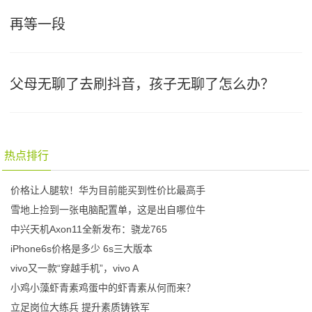
再等一段
父母无聊了去刷抖音，孩子无聊了怎么办？
热点排行
价格让人腿软！华为目前能买到性价比最高手
雪地上捡到一张电脑配置单，这是出自哪位牛
中兴天机Axon11全新发布：骁龙765
iPhone6s价格是多少 6s三大版本
vivo又一款“穿越手机”，vivo A
小鸡小藻虾青素鸡蛋中的虾青素从何而来？
立足岗位大练兵 提升素质铸铁军