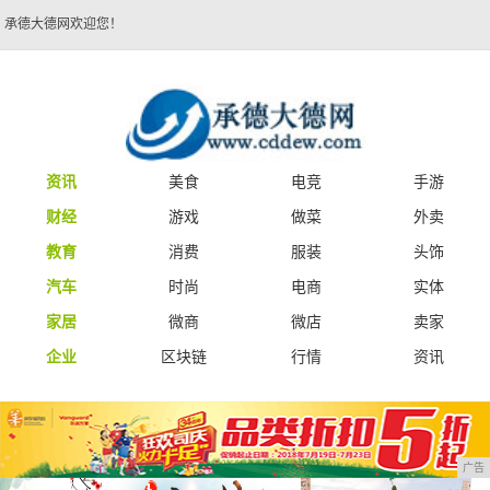
承德大德网欢迎您！
资讯
美食
电竞
手游
财经
游戏
做菜
外卖
教育
消费
服装
头饰
汽车
时尚
电商
实体
家居
微商
微店
卖家
企业
区块链
行情
资讯
广告