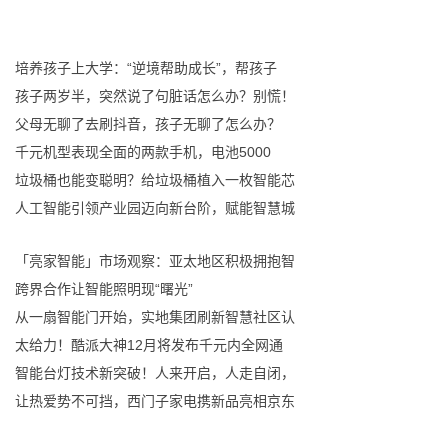
培养孩子上大学：“逆境帮助成长”，帮孩子
孩子两岁半，突然说了句脏话怎么办？别慌！
父母无聊了去刷抖音，孩子无聊了怎么办？
千元机型表现全面的两款手机，电池5000
垃圾桶也能变聪明？给垃圾桶植入一枚智能芯
人工智能引领产业园迈向新台阶，赋能智慧城
「亮家智能」市场观察：亚太地区积极拥抱智
跨界合作让智能照明现“曙光”
从一扇智能门开始，实地集团刷新智慧社区认
太给力！酷派大神12月将发布千元内全网通
智能台灯技术新突破！人来开启，人走自闭，
让热爱势不可挡，西门子家电携新品亮相京东