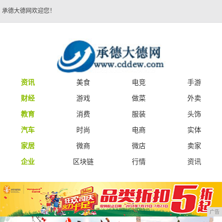
承德大德网欢迎您！
资讯
美食
电竞
手游
财经
游戏
做菜
外卖
教育
消费
服装
头饰
汽车
时尚
电商
实体
家居
微商
微店
卖家
企业
区块链
行情
资讯
广告