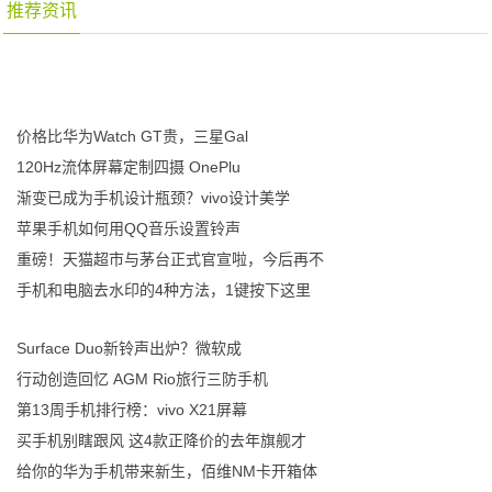
推荐资讯
价格比华为Watch GT贵，三星Gal
120Hz流体屏幕定制四摄 OnePlu
渐变已成为手机设计瓶颈？vivo设计美学
苹果手机如何用QQ音乐设置铃声
重磅！天猫超市与茅台正式官宣啦，今后再不
手机和电脑去水印的4种方法，1键按下这里
Surface Duo新铃声出炉？微软成
行动创造回忆 AGM Rio旅行三防手机
第13周手机排行榜：vivo X21屏幕
买手机别瞎跟风 这4款正降价的去年旗舰才
给你的华为手机带来新生，佰维NM卡开箱体