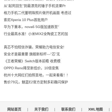
从“起死回生”到最漂亮的锤子手机坚果Pr
格力手机二代董明珠照片做开机画面 考虑过
索尼Xperia 10 Plus首批用户
华为下重本，nova6 5G版加速跌至“
行业最高水准！小米MIX2全陶瓷工艺的加
真芯不怕短信诈骗，荣耀助力电信安全!
安全才是最重要 旗舰新标杆---“芯”无
《王者荣耀》Switch版本前瞻 收费模
OPPO Reno降至新低价，10倍变焦
杭州十大网红们拍照圣地，一起来看看！!
售价79元，魅蓝E2官方定制多彩趣闪保护
网站首页
|
关于我们
|
联系我们
|
XML地图
|