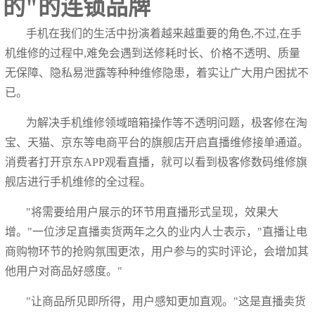
的"的连锁品牌
手机在我们的生活中扮演着越来越重要的角色,不过,在手
机维修的过程中,难免会遇到送修耗时长、价格不透明、质量
无保障、隐私易泄露等种种维修隐患，着实让广大用户困扰不
已。
为解决手机维修领域暗箱操作等不透明问题，极客修在淘
宝、天猫、京东等电商平台的旗舰店开启直播维修接单通道。
消费者打开京东APP观看直播，就可以看到极客修数码维修旗
舰店进行手机维修的全过程。
"将需要给用户展示的环节用直播形式呈现，效果大
增。"一位涉足直播卖货两年之久的业内人士表示，"直播让电
商购物环节的抢购氛围更浓，用户参与的实时评论，会增加其
他用户对商品好感度。"
"让商品所见即所得，用户感知更加直观。"这是直播卖货