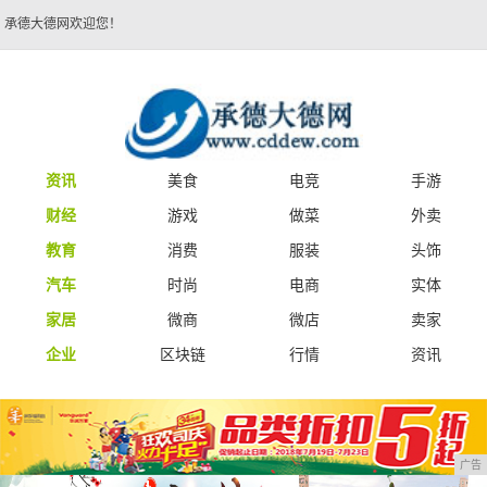
承德大德网欢迎您！
资讯
美食
电竞
手游
财经
游戏
做菜
外卖
教育
消费
服装
头饰
汽车
时尚
电商
实体
家居
微商
微店
卖家
企业
区块链
行情
资讯
广告