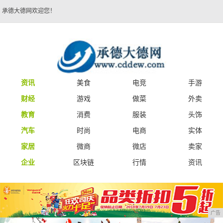
承德大德网欢迎您！
资讯
美食
电竞
手游
财经
游戏
做菜
外卖
教育
消费
服装
头饰
汽车
时尚
电商
实体
家居
微商
微店
卖家
企业
区块链
行情
资讯
广告