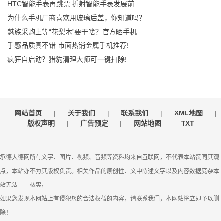
HTC智能手表再跳票 折射智能手表发展前
为什么手机厂商喜欢用玻璃后盖，你知道吗？
魅族采购上等“花梨木”要干啥？官方晒手机
手感品质真不错 市面热销金属手机推荐!
疯狂自启动？猎豹清理大师可一键扫除!
网站首页
|
关于我们
|
联系我们
|
XML地图
|
版权声明
|
广告预定
|
网站地图
TXT
承德大德网所有文字、图片、视频、音频等资料均来自互联网，不代表本站赞同其观
点，本站亦不为其版权负责。相关作品的原创性、文中陈述文字以及内容数据庞杂本
站无法一一核实，
如果您发现本网站上有侵犯您的合法权益的内容，请联系我们，本网站将立即予以删
除！