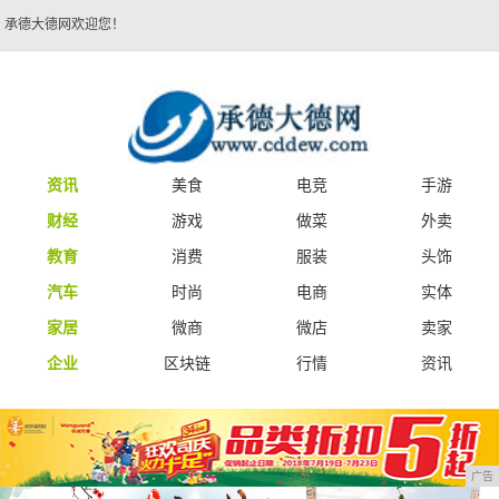
承德大德网欢迎您！
资讯
美食
电竞
手游
财经
游戏
做菜
外卖
教育
消费
服装
头饰
汽车
时尚
电商
实体
家居
微商
微店
卖家
企业
区块链
行情
资讯
广告