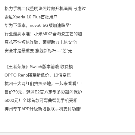
格力手机二代董明珠照片做开机画面 考虑过
索尼Xperia 10 Plus首批用户
华为下重本，nova6 5G版加速跌至“
行业最高水准！小米MIX2全陶瓷工艺的加
真芯不怕短信诈骗，荣耀助力电信安全!
安全才是最重要 旗舰新标杆---“芯”无
《王者荣耀》Switch版本前瞻 收费模
OPPO Reno降至新低价，10倍变焦
杭州十大网红们拍照圣地，一起来看看！!
售价79元，魅蓝E2官方定制多彩趣闪保护
5000元！全球首款可弯曲智能手机亮相
神州专车APP升级新增银联手机支付功能!