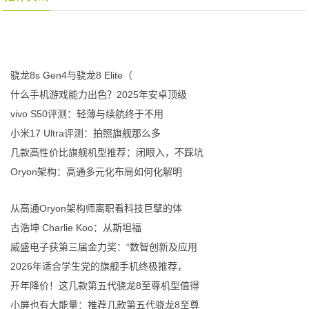
骁龙8s Gen4与骁龙8 Elite（
什么手机游戏能力出色？2025年安卓顶级
vivo S50评测：轻薄与续航终于不用
小米17 Ultra评测：拍照旗舰那么多
几款高性价比旗舰机型推荐：闭眼入，不踩坑
Oryon架构：高通多元化布局如何化解明
从高通Oryon架构师离职看科技巨擘的体
古浩坤 Charlie Koo：从斯坦福
威盛电子获第三届金力奖：“数智创新及应用
2026年适合学生党的旗舰手机终极推荐，
开年降价！这几款第五代骁龙8至尊机型值得
小屏也有大能量：推荐几款第五代骁龙8至尊