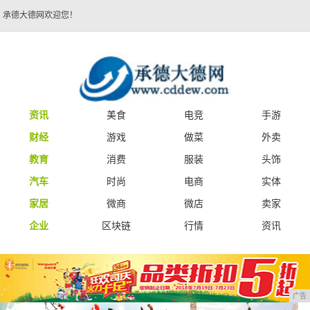
承德大德网欢迎您！
资讯
美食
电竞
手游
财经
游戏
做菜
外卖
教育
消费
服装
头饰
汽车
时尚
电商
实体
家居
微商
微店
卖家
企业
区块链
行情
资讯
广告