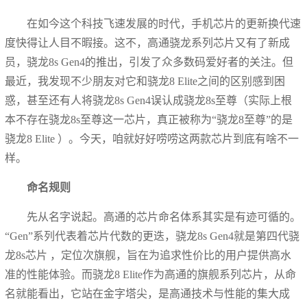
在如今这个科技飞速发展的时代，手机芯片的更新换代速
度快得让人目不暇接。这不，高通骁龙系列芯片又有了新成
员，骁龙8s Gen4的推出，引发了众多数码爱好者的关注。但
最近，我发现不少朋友对它和骁龙8 Elite之间的区别感到困
惑，甚至还有人将骁龙8s Gen4误认成骁龙8s至尊（实际上根
本不存在骁龙8s至尊这一芯片，真正被称为“骁龙8至尊”的是
骁龙8 Elite ）。今天，咱就好好唠唠这两款芯片到底有啥不一
样。
命名规则
先从名字说起。高通的芯片命名体系其实是有迹可循的。
“Gen”系列代表着芯片代数的更迭，骁龙8s Gen4就是第四代骁
龙8s芯片 ，定位次旗舰，旨在为追求性价比的用户提供高水
准的性能体验。而骁龙8 Elite作为高通的旗舰系列芯片，从命
名就能看出，它站在金字塔尖，是高通技术与性能的集大成