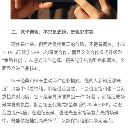
三、徕卡调色：不只是滤镜，是色彩审美
硬件是地基，但照片最终呈现的气质，还得看调校。小米
17 Ultra延续了与徕卡的深度合作，而且这次合作模式升级为
“策略共创”，从感光元件选择、镜头光学结构到色彩调校，全
面整合进产品核心。
徕卡经典和徕卡生动两种色彩模式，懂的人都知道那味
道：冷静中带着情绪，明暗过渡自然，不会过度饱和也不会刻
意拉高对比度。它不是靠算法硬算出一种“好看”，而是还原场
景本身的氛围。配合第五代骁龙8至尊版的20-bit三ISP，动态
范围提升4倍，在烟花夜景、强逆光全家福等复杂光线场景
中，既能精准捕捉高光细节，又能保持暗部纯净无噪点。