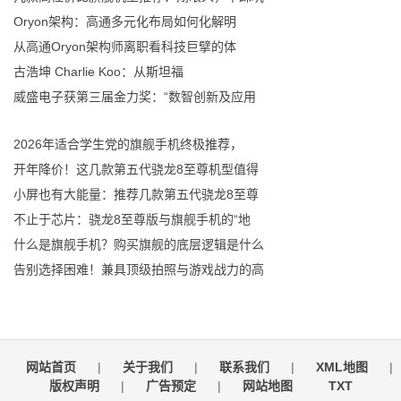
Oryon架构：高通多元化布局如何化解明
从高通Oryon架构师离职看科技巨擘的体
古浩坤 Charlie Koo：从斯坦福
威盛电子获第三届金力奖：“数智创新及应用
2026年适合学生党的旗舰手机终极推荐，
开年降价！这几款第五代骁龙8至尊机型值得
小屏也有大能量：推荐几款第五代骁龙8至尊
不止于芯片：骁龙8至尊版与旗舰手机的“地
什么是旗舰手机？购买旗舰的底层逻辑是什么
告别选择困难！兼具顶级拍照与游戏战力的高
网站首页
|
关于我们
|
联系我们
|
XML地图
|
版权声明
|
广告预定
|
网站地图
TXT