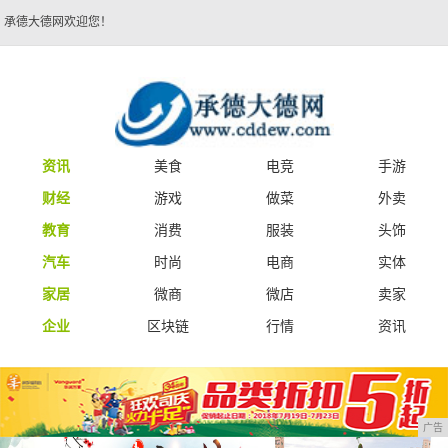
承德大德网欢迎您！
资讯
美食
电竞
手游
财经
游戏
做菜
外卖
教育
消费
服装
头饰
汽车
时尚
电商
实体
家居
微商
微店
卖家
企业
区块链
行情
资讯
广告