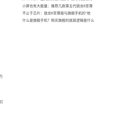
小屏也有大能量：推荐几款第五代骁龙8至尊
不止于芯片：骁龙8至尊版与旗舰手机的“地
什么是旗舰手机？购买旗舰的底层逻辑是什么
的
，
如