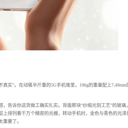
不真实”。在动辄半斤重的5G手机堆里，196g的重量配上7.49mm
感，告诉你这货做工确实扎实。背面那块“纱缎光刻工艺”的玻璃
层上排列着千万个精密的光栅，转动手机时，金色与青色的光泽
太重要了。