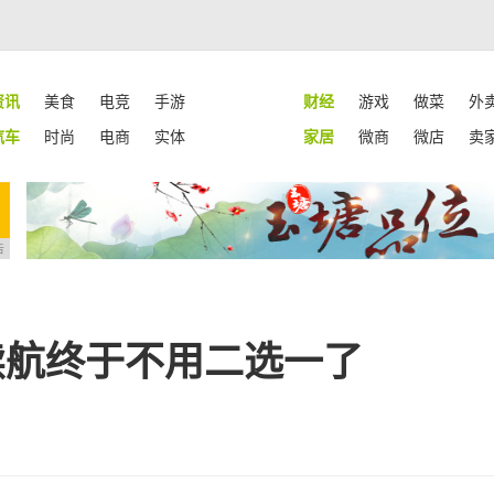
资讯
美食
电竞
手游
财经
游戏
做菜
外
汽车
时尚
电商
实体
家居
微商
微店
卖
告
薄与续航终于不用二选一了