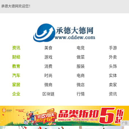
承德大德网欢迎您！
资讯
美食
电竞
手游
财经
游戏
做菜
外卖
教育
消费
服装
头饰
汽车
时尚
电商
实体
家居
微商
微店
卖家
企业
区块链
行情
资讯
广告