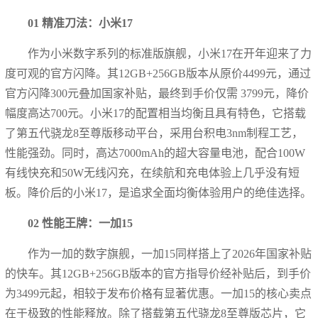
01 精准刀法：小米17
作为小米数字系列的标准版旗舰，小米17在开年迎来了力
度可观的官方闪降。其12GB+256GB版本从原价4499元，通过
官方闪降300元叠加国家补贴，最终到手价仅需 3799元，降价
幅度高达700元。小米17的配置相当均衡且具有特色，它搭载
了第五代骁龙8至尊版移动平台，采用台积电3nm制程工艺，
性能强劲。同时，高达7000mAh的超大容量电池，配合100W
有线快充和50W无线闪充，在续航和充电体验上几乎没有短
板。降价后的小米17，是追求全面均衡体验用户的绝佳选择。
02 性能王牌：一加15
作为一加的数字旗舰，一加15同样搭上了2026年国家补贴
的快车。其12GB+256GB版本的官方指导价经补贴后，到手价
为3499元起，相较于发布价格有显著优惠。一加15的核心卖点
在于极致的性能释放。除了搭载第五代骁龙8至尊版芯片，它