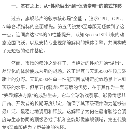
一、基石之上：从“性能溢出”到“体验专精”的范式转移
过去，旗舰芯片的叙事核心是“全能”，追求CPU、GPU、
AI等各项指标的全面领先。第五代骁龙8至尊版无疑做到了这
一点，连同高达37%的AI性能提升、认知Spectra ISP带来的动
态范围飞跃，以及支持专业视频编解码的媒体引擎，共同构成
了无短板的硬件基底。
然而，市场的精妙之处在于，当绝对的性能开始“溢出”，
差异化的体验便成为新的战场。这正是其与天玑9500在顶层逻
辑上的分野。天玑9500在单一性能项目或特定能效场景上达到
顶级的水平，但第五代骁龙8至尊版的优势，在于其作为一套
“完整解决方案”的成熟生态。它与全球游戏引擎、影像传感器
厂商、开发者的长期深度绑定，确保了其顶级硬件潜力能够被
最广泛、最稳定地调用和释放。这解释了为何在最考验综合调
度与生态协同的顶级游戏手机和全能影像旗舰领域，第五代骁
龙8至尊版成为了更普遍的选择。