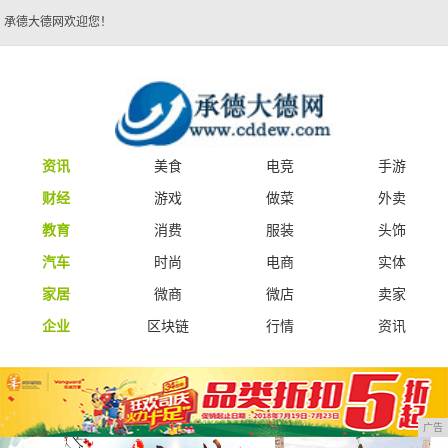
承德大德网欢迎您！
资讯
美食
电竞
手游
财经
游戏
做菜
外卖
教育
消费
服装
头饰
汽车
时尚
电商
实体
家居
微商
微店
卖家
企业
区块链
行情
资讯
广告