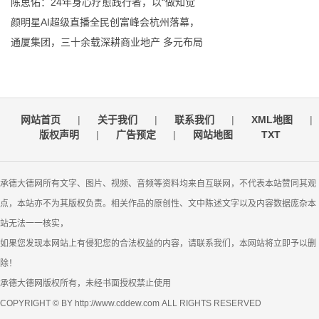
陈思佑：24年身心疗愈践行者，以“做知觉
颜明星AI超级直播全民创富峰会杭州落幕，
通厦集团，三十余载深耕商业地产 多元布局
网站首页
|
关于我们
|
联系我们
|
XML地图
|
版权声明
|
广告预定
|
网站地图
TXT
承德大德网所有文字、图片、视频、音频等资料均来自互联网，不代表本站赞同其观
点，本站亦不为其版权负责。相关作品的原创性、文中陈述文字以及内容数据庞杂本
站无法一一核实，
如果您发现本网站上有侵犯您的合法权益的内容，请联系我们，本网站将立即予以删
除！
承德大德网版权所有，未经书面授权禁止使用
COPYRIGHT © BY http://www.cddew.com ALL RIGHTS RESERVED