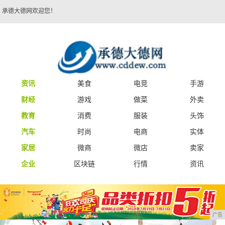
承德大德网欢迎您！
资讯
美食
电竞
手游
财经
游戏
做菜
外卖
教育
消费
服装
头饰
汽车
时尚
电商
实体
家居
微商
微店
卖家
企业
区块链
行情
资讯
广告