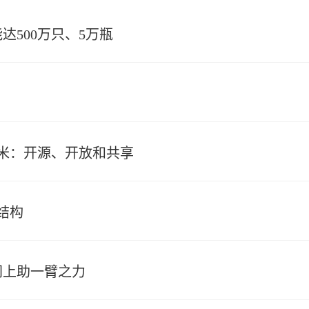
500万只、5万瓶
米：开源、开放和共享
结构
网上助一臂之力