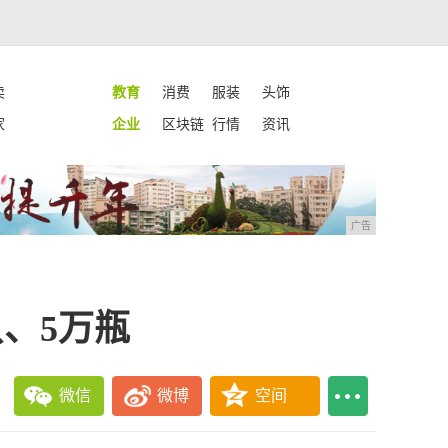
卖
教育
消费
服装
头饰
家
企业
区块链
行情
资讯
广告
、5万瓶
微信
微博
空间