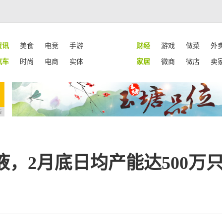
资讯
美食
电竞
手游
财经
游戏
做菜
外
汽车
时尚
电商
实体
家居
微商
微店
卖
告
，2月底日均产能达500万只