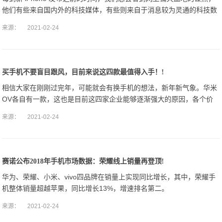
他们有些来自国内外的科技媒体，有些则来自于消息较为灵通的科技数
码爱好者，这其中就包括对于科技产品及其感兴趣的林志颖。
来源：
2021-02-24
买手机不要盲目跟风，目前来说这四款最值得入手！!
相信大家在刚刚过完年，可能就会有换手机的想法，新年新气象。华米
OV各自有一款，这也是目前这四家企业能够逐渐强大的原因，各个价
位的手机铺盖地很全面。
来源：
2021-02-24
赛诺公布2018年手机市场数据：荣耀线上销量再登顶!
华为、荣耀、小米、vivo四品牌在销量上实现同比增长，其中，荣耀手
机整体销量超越苹果，同比增长13%，增速排名第二。
来源：
2021-02-24