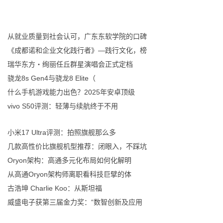
从就业质量到社会认可，广东东软学院的口碑
《成都诺和企业文化践行者》—践行文化，榜
瑞华东方・绚丽任丘群星演唱会正式定档
骁龙8s Gen4与骁龙8 Elite（
什么手机游戏能力出色？2025年安卓顶级
vivo S50评测：轻薄与续航终于不用
小米17 Ultra评测：拍照旗舰那么多
几款高性价比旗舰机型推荐：闭眼入，不踩坑
Oryon架构：高通多元化布局如何化解明
从高通Oryon架构师离职看科技巨擘的体
古浩坤 Charlie Koo：从斯坦福
威盛电子获第三届金力奖：“数智创新及应用