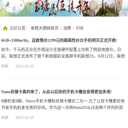
广告
当前位置：
承德大德网首页
>
消费
> 列表
6GB+3300mAh，这款售价1299元的超高性价比手机明天正式开卖!
如今，千元机无论在外观设计还是硬件配置上均有了明显地提升。日
前，联想正式发布了旗下新款靓彩全面屏手机联想Z5，6月12日，联想
Z5将正式发售。
来源：
2021-02-25
Nano存储卡真的来了，从此以后你的手机卡槽会变得更加多用!
6脚秒变8脚，Nano手机卡槽和存储卡槽合二为一,为了让双卡槽更好地
节省手机机身宝贵的空间。华为这一次将Mate20从过去两个并列的双
卡槽，调整为正反两面的双卡槽，实际上是一个卡槽实现双卡的功能。
来源：
2021-02-25