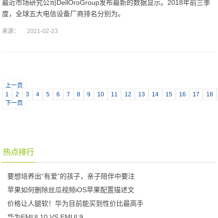
最近市场研究公司DellOroGroup发布最新的数据显示。2018年前三季
度，全球五大电信设备厂商排名分别为。
来源：
2021-02-23
上一页
1
2
3
4
5
6
7
8
9
10
11
12
13
14
15
16
17
18
下一页
热点排行
要想培养出“有爱”的孩子，亲子陪伴中要注
苹果如何删除丝瓜视频iOS苹果配置描述文
价格让人腿软！华为目前能买到性价比最高手
华为EMUI 10 VS EMUI 9.