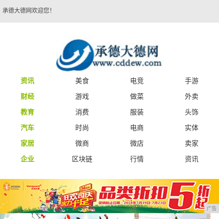
承德大德网欢迎您！
资讯
美食
电竞
手游
财经
游戏
做菜
外卖
教育
消费
服装
头饰
汽车
时尚
电商
实体
家居
微商
微店
卖家
企业
区块链
行情
资讯
广告