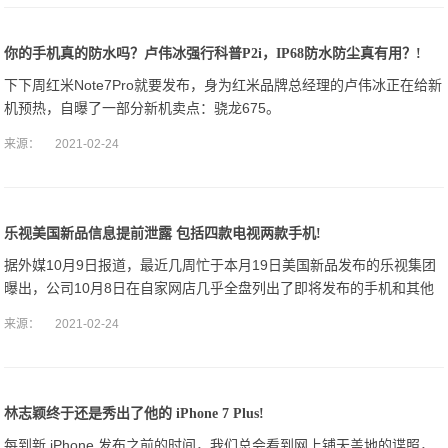
你的手机真的防水吗？卢伟冰强行科普P2i，IP68防水防尘真有用？!
下下周红米Note7Pro就要发布，身为红米品牌总经理的卢伟冰正在给新
机预热，自曝了一部分新机卖点：骁龙675。
来源：
2021-02-24
乐视美国新品信息提前泄露 包括四款电视两款手机!
据外媒10月9日报道，最近几周忙于本月19日美国新品发布的乐视集团
曝出，公司10月8日在自家网店几乎全盘列出了即将发布的手机和其他
产品名单。该链接很快被取消，但其相关规格参数和报价等细节仍未逃
来源：
2021-02-24
过忠实的
林志颖终于还是秀出了他的 iPhone 7 Plus!
每到新 iPhone 发布之前的时间，我们总会看到网上铺天盖地的谍照，