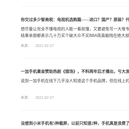
你交过多少智商税：电视机选购篇——进口？国产？原装？代
想尽量让完全不懂电视的人能一看就懂，又要避免写一大堆专
结果亲朋都表示几十万买个破大众不买BBA简直脑残在绝大
来源：
2021-02-27
一加手机重金赞助热剧《猎场》，不料两年后才播出，亏大发
说到一加手机在线下几乎没人知道这个手机品牌，但在线上
来源：
2021-02-27
没想到小米手机有5种截屏，以前只知道2种，手机真是浪费了