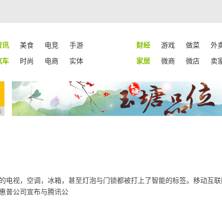
资讯
美食
电竞
手游
财经
游戏
做菜
外
汽车
时尚
电商
实体
家居
微商
微店
卖
告
里的电视，空调，冰箱，甚至灯泡与门锁都被打上了智能的标签。移动互联
，惠普公司宣布与腾讯公