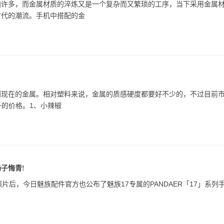
加许多，而金属材质的淬炼又是一个复杂而又繁琐的工序，当下采用金属
时代的潮流。手机中搭配的金
到现在的金属。相对塑料来说，金属的质感硬度都要好不少的，不过目前
+的价格。1、小辣椒
子悔青!
照片后，今日魅族配件官方也公布了魅族17专属的PANDAER「17」系列