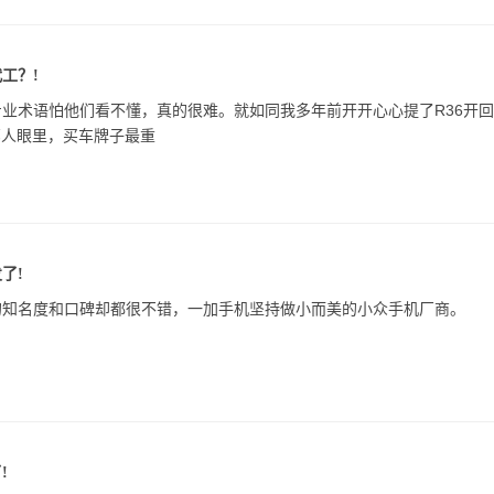
工？!
业术语怕他们看不懂，真的很难。就如同我多年前开开心心提了R36开
部人眼里，买车牌子最重
了!
的知名度和口碑却都很不错，一加手机坚持做小而美的小众手机厂商。
!