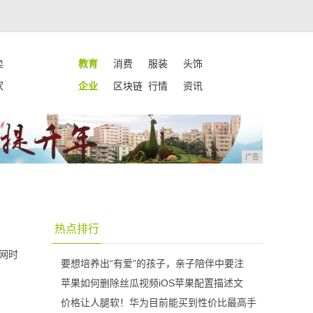
卖
教育
消费
服装
头饰
家
企业
区块链
行情
资讯
广告
热点排行
网时
要想培养出“有爱”的孩子，亲子陪伴中要注
苹果如何删除丝瓜视频iOS苹果配置描述文
价格让人腿软！华为目前能买到性价比最高手