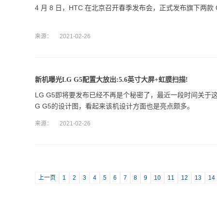
4 月 8 日，HTC 在北京召开春季发布会，正式发布旗下两款 One 
来源：
2021-02-26
新机曝光LG G5配置大放出:5.6英寸大屏+虹膜扫描!
LG G5即将要发布已经不再是个秘密了，最近一段时间关于这款旗
G G5的设计图，看起来该机设计方面也是亮点颇多。
来源：
2021-02-26
上一页
1
2
3
4
5
6
7
8
9
10
11
12
13
14