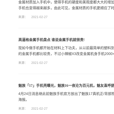
金属材质加入手机中，使得手机的硬度和美观度都大大的增
手机也变得越来越多，由此可见，金属材质的手机更顺应了
来源：
2021-02-27
高逼格金属手机盘点 谁说金属手机就很贵!
现如今做手机都开始在材料上下功夫，从以前最简单的塑料
的金属手机都比较贵，不过小辣椒X3改变金属机身手机2000
来源：
2021-02-27
魅族「17」手机壳曝光，魅族16一夜沦为百元机，魅友直呼肠
4月24日消息继此前魅族手机官方放出了魅族17真机正/背部
海报。
来源：
2021-02-27