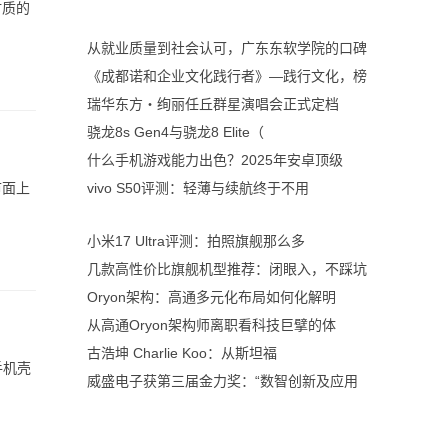
材质的
从就业质量到社会认可，广东东软学院的口碑
《成都诺和企业文化践行者》—践行文化，榜
瑞华东方・绚丽任丘群星演唱会正式定档
骁龙8s Gen4与骁龙8 Elite（
什么手机游戏能力出色？2025年安卓顶级
市面上
vivo S50评测：轻薄与续航终于不用
小米17 Ultra评测：拍照旗舰那么多
几款高性价比旗舰机型推荐：闭眼入，不踩坑
Oryon架构：高通多元化布局如何化解明
从高通Oryon架构师离职看科技巨擘的体
古浩坤 Charlie Koo：从斯坦福
手机壳
威盛电子获第三届金力奖：“数智创新及应用