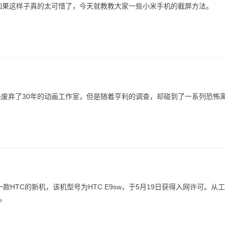
如果这样子真的太可惜了，今天就教教大家一些小米手机的截屏方法。
废弃了30年的动画工作室，但是随着亨利的调查，却碰到了一系列恐怖
HTC的新机，该机型号为HTC E9sw，于5月19日获得入网许可。从
型。