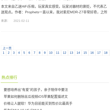
本文来自乙迷HiFi乐租，玩家真实感受。玩家对器材的褒贬，不代表乙
迷观点。作者：Prophets一直以来，我对索尼MDR-Z7非常好奇，之所
以租这只耳机是因为它的频响范围是4-100000HZ，参数上
来源：
2021-02-11
上一页
1
2
3
4
5
6
7
8
9
10
11
12
13
14
15
16
17
18
热点排行
要想培养出“有爱”的孩子，亲子陪伴中要注
苹果如何删除丝瓜视频iOS苹果配置描述文
价格让人腿软！华为目前能买到性价比最高手