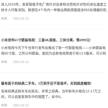
进入2019年，各家智能手机厂商针对自身特点而有针对性的进化速度之
快令人印象深刻。联想在4个月内一举推出两款搭载骁龙855处理器的机
型，这一产品布局速度放眼全球智能硬件厂商仅此一家。
来源：
2021-02-13
小米发布65寸壁画电视：三星4K面板，三体分离，售6999元!
小米电视今天下午也举行发布会推出了新一代智能电视——小米壁画电
视65寸版，之所以叫壁画，是因为这款电视厚度只有13.9毫米，可以轻
松挂在墙壁上。
来源：
2021-02-12
最有面子的经典二手车，3万到手还不容易坏，买到就是赚到!
宝来经典这款车车如其名，非常之经典，当年新车价格在12-17万之
间，可以说是家用车中的翘楚了，如今0。
来源：
2021-02-12