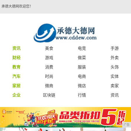
承德大德网欢迎您！
资讯
美食
电竞
手游
财经
游戏
做菜
外卖
教育
消费
服装
头饰
汽车
时尚
电商
实体
家居
微商
微店
卖家
企业
区块链
行情
资讯
广告