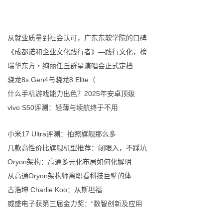
从就业质量到社会认可，广东东软学院的口碑
《成都诺和企业文化践行者》—践行文化，榜
瑞华东方・绚丽任丘群星演唱会正式定档
骁龙8s Gen4与骁龙8 Elite（
什么手机游戏能力出色？2025年安卓顶级
vivo S50评测：轻薄与续航终于不用
小米17 Ultra评测：拍照旗舰那么多
几款高性价比旗舰机型推荐：闭眼入，不踩坑
Oryon架构：高通多元化布局如何化解明
从高通Oryon架构师离职看科技巨擘的体
古浩坤 Charlie Koo：从斯坦福
威盛电子获第三届金力奖：“数智创新及应用