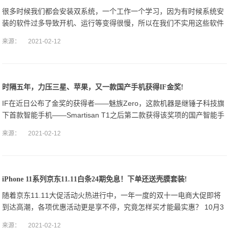
很多时候我们都会安装双系统，一个工作一个学习，因为有时候系统安
装的软件过多导致开机、运行等变得很慢，所以在我们不实用这些软件
的时候就可以登录另一个系统，这样既节约了时间，又能体验不同的系
来源：
2021-02-12
统带给我们的不
时隔五年，力压三星、苹果，又一款国产手机获得IF金奖!
IF在近日公布了金奖的获得者——魅族Zero，这款机器是继锤子科技旗
下首款智能手机——Smartisan T1之后第二款获得该奖项的国产智能手
机；要知道三星、苹果近年来也推出了较为优秀的产品，但这些国
来源：
2021-02-12
iPhone 11系列京东11.11白条24期免息！下单还送壳膜套装!
随着京东11.11大促活动火热进行中，一年一度的双十一电商大促即将
到达高潮，各项优惠活动更是享不停，究竟怎样买才能最实惠？ 10月3
0日，京东手机内部爆款清单的提前泄露，从力度上我们可以看出爆款
来源：
2021-02-12