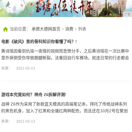
广告
当前位置：
承德大德网首页
>
消费
> 列表
电影《破风》里的骨科知识你看懂了吗？!
黄诗瑶因看到仇铭一夜情的视频而悲愤分手，之后黄诗瑶在一次比赛中
意外摔倒受伤导致跟腱断裂。法重回自行车赛场，就连日常的行走都会
成为困难。
来源：
2021-02-13
游戏本究竟如何？神舟 Z6拆解评测!
战神 Z6作为采用了新款蓝天模具的高端笔记本，拜托了传统战神系列
的黑色机身，加入了红黑和全骚红两种配色，而且还在10月2号在聚划
算搞5499的特价，究竟性能如何？是否换谈不换药？小编带大家到Z6
来源：
2021-02-13
内部一