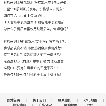
魅族采购上等花梨木 将推出木质手机壳等配
三星S20系列正式发布，价格感人，网友：
如何在 Android 上借助 Wine
HTC智能手表再跳票 折射智能手表发展前
为什么手机厂商喜欢用玻璃后盖，你知道吗？
魅族采购上等“花梨木”要干啥？官方晒手机
手感品质真不错 市面热销金属手机推荐!
疯狂自启动？猎豹清理大师可一键扫除!
液晶屏TAB（排线）更换步骤 方法及注意
谁说HTC要完？看看它的智能手表！!
最低仅799元 热门多彩全金属手机推荐!
网站首页
|
关于我们
|
联系我们
|
XML地图
|
版权声明
|
广告预定
|
网站地图
TXT