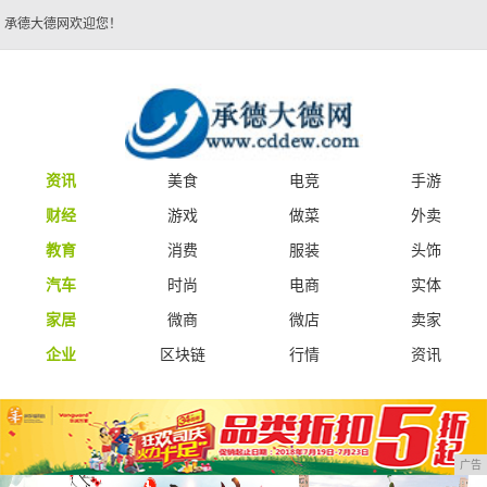
承德大德网欢迎您！
资讯
美食
电竞
手游
财经
游戏
做菜
外卖
教育
消费
服装
头饰
汽车
时尚
电商
实体
家居
微商
微店
卖家
企业
区块链
行情
资讯
广告