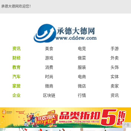
承德大德网欢迎您！
资讯
美食
电竞
手游
财经
游戏
做菜
外卖
教育
消费
服装
头饰
汽车
时尚
电商
实体
家居
微商
微店
卖家
企业
区块链
行情
资讯
广告