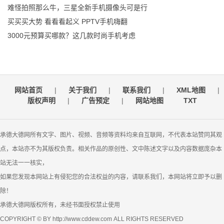
难怪拍照那么牛，三星全新手机摄像头可是行
买买买大势 看看看起义 PPTV手机嗨翻
3000元预算买哪款？这几款时尚手机考虑
网站首页
|
关于我们
|
联系我们
|
XML地图
|
版权声明
|
广告预定
|
网站地图
TXT
承德大德网所有文字、图片、视频、音频等资料均来自互联网，不代表本站赞同其观
点，本站亦不为其版权负责。相关作品的原创性、文中陈述文字以及内容数据庞杂本
站无法一一核实，
如果您发现本网站上有侵犯您的合法权益的内容，请联系我们，本网站将立即予以删
除！
承德大德网版权所有，未经书面授权禁止使用
COPYRIGHT © BY http://www.cddew.com ALL RIGHTS RESERVED