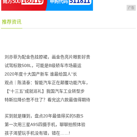
广告
推荐资讯
刘亦菲为配金色挂脖裙，画金色亮片眼影好贵
试驾标致508L，可能是B级轿车市场最运
2020年度十大国产新车 谁最给国人“长
观点｜陈清泰：智能汽车正在颠覆功能汽车，
【“十三五”成就巡礼】我国汽车工业转型步
特斯拉降价憋不住了？看完这六款最值得期待
买到就是赚到，盘点20年最值得买的5款S
第一次用三星A9S四摄手机，聊聊拍照体验
孩子渴望玩手机没有错，错在……!