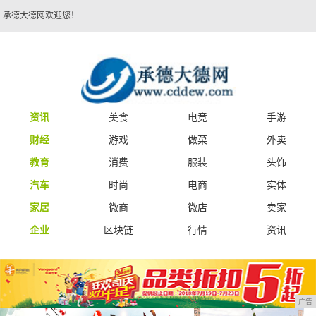
承德大德网欢迎您！
资讯
美食
电竞
手游
财经
游戏
做菜
外卖
教育
消费
服装
头饰
汽车
时尚
电商
实体
家居
微商
微店
卖家
企业
区块链
行情
资讯
广告