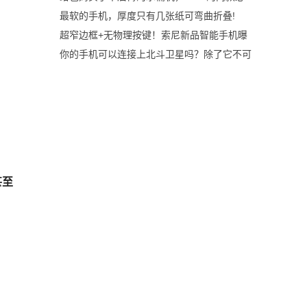
最软的手机，厚度只有几张纸可弯曲折叠!
超窄边框+无物理按键！索尼新品智能手机曝
你的手机可以连接上北斗卫星吗？除了它不可
甚至