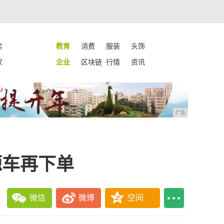
卖
教育
消费
服装
头饰
家
企业
区块链
行情
资讯
广告
源车再下单
微信
微博
空间