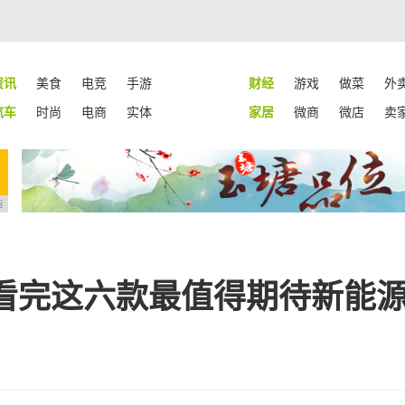
资讯
美食
电竞
手游
财经
游戏
做菜
外
汽车
时尚
电商
实体
家居
微商
微店
卖
告
看完这六款最值得期待新能