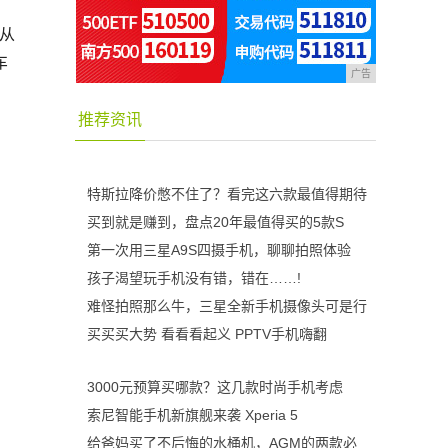
，从
车
广告
推荐资讯
特斯拉降价憋不住了？看完这六款最值得期待
买到就是赚到，盘点20年最值得买的5款S
第一次用三星A9S四摄手机，聊聊拍照体验
孩子渴望玩手机没有错，错在……!
难怪拍照那么牛，三星全新手机摄像头可是行
买买买大势 看看看起义 PPTV手机嗨翻
3000元预算买哪款？这几款时尚手机考虑
索尼智能手机新旗舰来袭 Xperia 5
给爸妈买了不后悔的水桶机，AGM的两款必