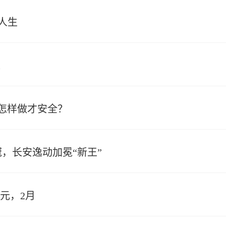
人生
道
怎样做才安全？
，长安逸动加冕“新王”
9元，2月