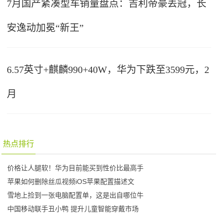
7月国产紧凑型车销量盘点：吉利帝豪丢冠，长
安逸动加冕“新王”
6.57英寸+麒麟990+40W，华为下跌至3599元，2
月
热点排行
价格让人腿软！华为目前能买到性价比最高手
苹果如何删除丝瓜视频iOS苹果配置描述文
雪地上捡到一张电脑配置单，这是出自哪位牛
中国移动联手丑小鸭 提升儿童智能穿戴市场