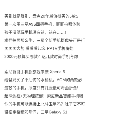
买到就是赚到，盘点20年最值得买的5款S
第一次用三星A9S四摄手机，聊聊拍照体验
孩子渴望玩手机没有错，错在……!
难怪拍照那么牛，三星全新手机摄像头可是行
买买买大势 看看看起义 PPTV手机嗨翻
3000元预算买哪款？这几款时尚手机考虑
索尼智能手机新旗舰来袭 Xperia 5
给爸妈买了不后悔的水桶机，AGM的两款必
最软的手机，厚度只有几张纸可弯曲折叠!
超窄边框+无物理按键！索尼新品智能手机曝
你的手机可以连接上北斗卫星吗？除了它不可
轻松定格精彩瞬间，三星Galaxy S1