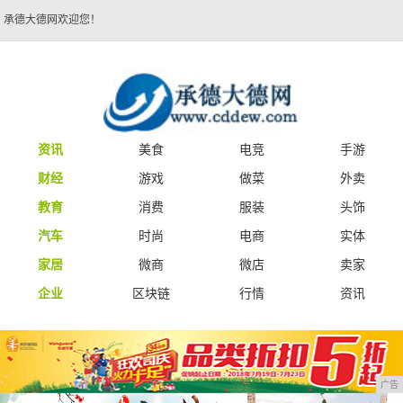
承德大德网欢迎您！
资讯
美食
电竞
手游
财经
游戏
做菜
外卖
教育
消费
服装
头饰
汽车
时尚
电商
实体
家居
微商
微店
卖家
企业
区块链
行情
资讯
广告