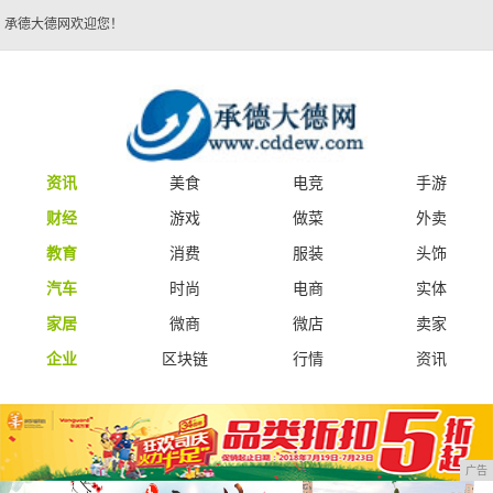
承德大德网欢迎您！
资讯
美食
电竞
手游
财经
游戏
做菜
外卖
教育
消费
服装
头饰
汽车
时尚
电商
实体
家居
微商
微店
卖家
企业
区块链
行情
资讯
广告