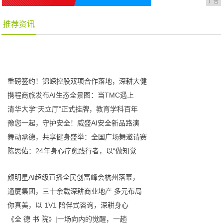
广告
推荐资讯
重磅签约！锦嵘控股双项合作落地，深耕大健
携程商旅发布AI生态全景图：当TMC遇上
清华大学“天立厅”正式挂牌，教育学科百年
豫您一起，守护安全！威盛AI安全新品路演
舞动承德，共享健身盛举：全国广场舞邀请赛
陈思佑：24年身心疗愈践行者，以“做知觉
颜明星AI超级直播全民创富峰会杭州落幕，
通厦集团，三十余载深耕商业地产 多元布局
你真美，以 1V1 陪伴式咨询，深耕身心
《全 德 书 院》|一场向内的觉醒，一趟