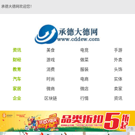
承德大德网欢迎您！
资讯
美食
电竞
手游
财经
游戏
做菜
外卖
教育
消费
服装
头饰
汽车
时尚
电商
实体
家居
微商
微店
卖家
企业
区块链
行情
资讯
广告