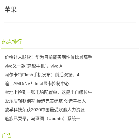
苹果
热点排行
价格让人腿软！华为目前能买到性价比最高手
vivo又一款“穿越手机”，vivo A
阿尔卡特Flash手机发布：前后双摄、4
追上AMD/NV！Intel显卡控制中心
雪地上捡到一张电脑配置单，这是出自哪位牛
爱乐居轻钢别墅 缔造完美建筑 创造幸福人
欧孚科技荣获2020中国最受欢迎人力资源
魅族已哭晕，乌班图（Ubuntu）系统一
广告