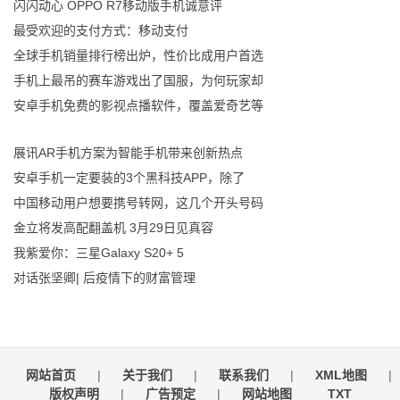
闪闪动心 OPPO R7移动版手机诚意评
最受欢迎的支付方式：移动支付
全球手机销量排行榜出炉，性价比成用户首选
手机上最吊的赛车游戏出了国服，为何玩家却
安卓手机免费的影视点播软件，覆盖爱奇艺等
展讯AR手机方案为智能手机带来创新热点
安卓手机一定要装的3个黑科技APP，除了
中国移动用户想要携号转网，这几个开头号码
金立将发高配翻盖机 3月29日见真容
我紫爱你：三星Galaxy S20+ 5
对话张坚卿| 后疫情下的财富管理
网站首页
|
关于我们
|
联系我们
|
XML地图
|
版权声明
|
广告预定
|
网站地图
TXT