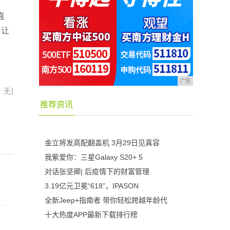
直
，让
广告
：无]
推荐资讯
金立将发高配翻盖机 3月29日见真容
我紫爱你：三星Galaxy S20+ 5
对话张坚卿| 后疫情下的财富管理
3.19亿元卫冕“618”，IPASON
全新Jeep+指南者 带你轻松跨越年龄代
十大热度APP最新下载排行榜