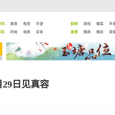
资讯
美食
电竞
手游
财经
游戏
做菜
外
汽车
时尚
电商
实体
家居
微商
微店
卖
告
月29日见真容