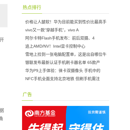
热点排行
价格让人腿软！华为目前能买到性价比最高手
vivo又一款“穿越手机”，vivo A
阿尔卡特Flash手机发布：前后双摄、4
开
追上AMD/NV！Intel显卡控制中心
雪地上捡到一张电脑配置单，这是出自哪位牛
银联发布最新认证手机刷卡器名单 65款产
华为P9上手体验：徕卡双摄像头 手机中的
NFC手机全面支持北京地铁 但刷手机需注
广告
据
确