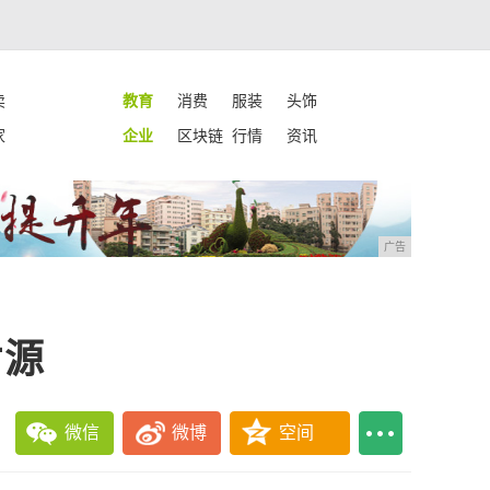
卖
教育
消费
服装
头饰
家
企业
区块链
行情
资讯
广告
片源
微信
微博
空间