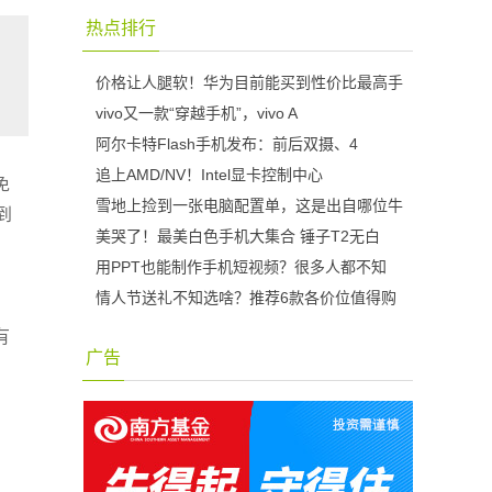
热点排行
价格让人腿软！华为目前能买到性价比最高手
vivo又一款“穿越手机”，vivo A
阿尔卡特Flash手机发布：前后双摄、4
追上AMD/NV！Intel显卡控制中心
免
雪地上捡到一张电脑配置单，这是出自哪位牛
到
美哭了！最美白色手机大集合 锤子T2无白
用PPT也能制作手机短视频？很多人都不知
情人节送礼不知选啥？推荐6款各价位值得购
有
广告