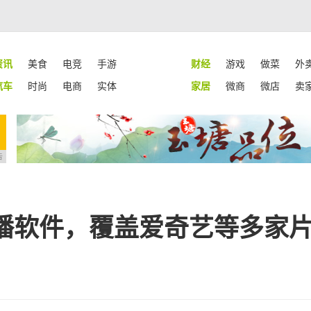
资讯
美食
电竞
手游
财经
游戏
做菜
外
汽车
时尚
电商
实体
家居
微商
微店
卖
告
播软件，覆盖爱奇艺等多家