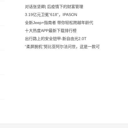
对话张坚卿| 后疫情下的财富管理
3.19亿元卫冕“618”，IPASON
全新Jeep+指南者 带你轻松跨越年龄代
十大热度APP最新下载排行榜
出行路上的安全铠甲-新自由光2.0T
“柔屏腕机”努比亚阿尔法问世，这是一款可