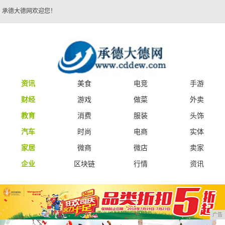
承德大德网欢迎您！
资讯
美食
电竞
手游
财经
游戏
做菜
外卖
教育
消费
服装
头饰
汽车
时尚
电商
实体
家居
微商
微店
卖家
企业
区块链
行情
资讯
广告