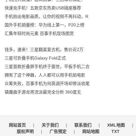
快速充手机！五款京东热卖USB插座推荐
手机拍出电影画质，让你的视频不再抖动，R
国外手机销量榜：华为线上第一，P20上榜
汇集年轻时尚元素 百事手机现场图赏
钱多，速来！三星翻盖复古机，售价近2万
三星可折叠手机Galaxy Fold正式
三星首款折叠屏手机终于面世，平板手机二合
拥有了这个神器，人人都可以用手机拍电影
众筹失败，百事手机为何高调开场却惨淡收尾
镇魔曲手游龙将流派最完全分析 360度无
网站首页
|
关于我们
|
联系我们
|
XML地图
|
版权声明
|
广告预定
|
网站地图
TXT