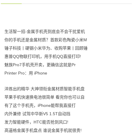
生活智一招-金属手机壳到底会不会干扰爱机
你的手机还是金属材质？首款彩色陶瓷小米M
锤子科技丨硬钢小米华为、收购苹果丨回顾锤
惠普QQ物联打印机，用手机QQ直接打印!
魅族Pro7手机壳开卖，更确信这就是Pr
Printer Pro：用 iPhone
淬炼出的精华 大神领衔金属材质智能手机盘
苹果手机快速换电池很简单 看完你也可以自
有了这个手机壳，iPhone能帮我直接打
内外兼修 试驾中华新V5 1.5T自动挡
发力智能硬件，HTC能否抢到风口!
高逼格金属手机盘点 谁说金属手机就很贵!