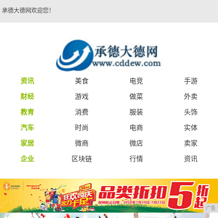
承德大德网欢迎您！
资讯
美食
电竞
手游
财经
游戏
做菜
外卖
教育
消费
服装
头饰
汽车
时尚
电商
实体
家居
微商
微店
卖家
企业
区块链
行情
资讯
广告