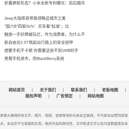
折叠屏新形态？小米全新专利曝光：前后摄共
Jeep大指挥官带我领略这城市之美
"国六B"四驱SUV：买车看"标准"，比
魅族一手好牌被玩烂，作为消费者，为什么不
新自由光2.0T筑起出行路上的安全铠甲
想要手机不卡顿 你需要这些不到1MB的手
黑莓手机退市，但BlackBerry系统
网站首页
|
关于我们
|
联系我们
|
老板地图
|
版权声明
|
广告预定
|
网站地图
承德大德网所有文字、图片、视频、音频等资料均来自互联网，不代表本站赞同其观
点，本站亦不为其版权负责。相关作品的原创性、文中陈述文字以及内容数据庞杂本