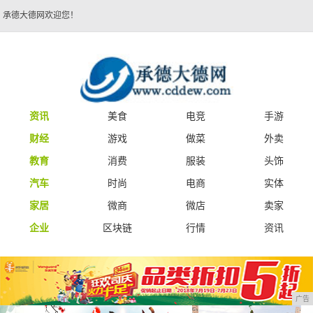
承德大德网欢迎您！
资讯
美食
电竞
手游
财经
游戏
做菜
外卖
教育
消费
服装
头饰
汽车
时尚
电商
实体
家居
微商
微店
卖家
企业
区块链
行情
资讯
广告