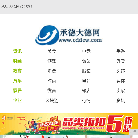
承德大德网欢迎您！
资讯
美食
电竞
手游
财经
游戏
做菜
外卖
教育
消费
服装
头饰
汽车
时尚
电商
实体
家居
微商
微店
卖家
企业
区块链
行情
资讯
广告