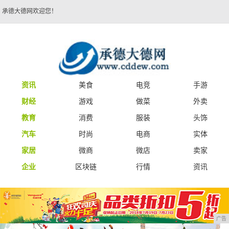
承德大德网欢迎您！
资讯
美食
电竞
手游
财经
游戏
做菜
外卖
教育
消费
服装
头饰
汽车
时尚
电商
实体
家居
微商
微店
卖家
企业
区块链
行情
资讯
广告