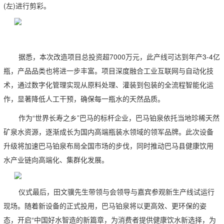
(
左
)
进行剪彩。
据悉，本次改造项目总投资超
7000
万元，此产线可达到年产
3-4
亿
瓶，产品品类也将进一步丰富。项目深度融合工业互联网与自动化技
术，通过数字化管理实现从原料处理、灌装到包装的全流程智能化运
作，显著降低人工干预，确保每一瓶水的天然品质。
作为“世界长寿之乡”巴马的标杆企业，巴马铂泉依托当地珍稀天然
矿泉水资源，逐渐成长为国内高端瓶装水领域的领军品牌。此次设备
升级将加速巴马铂泉布局全国市场的步伐，同时推动巴马县健康饮用
水产业链向高端化、集群化发展。
仪式最后，田
文骥先生
带领与会领导与嘉宾参观新生产线试运行
现场。随着新设备的正式投用，巴马铂泉将以更高效、更环保的姿
态，开启“中国好水智造的新篇章，为消费者提供健康饮水新选择，为