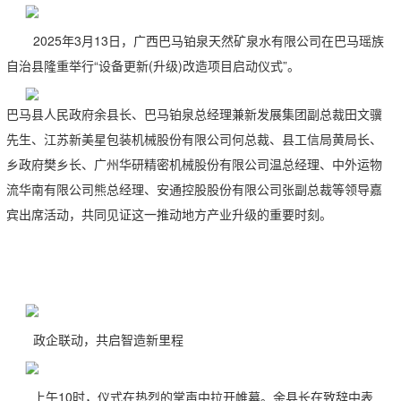
2025
年
3
月
13
日，广西巴马铂泉天然矿泉水有限公司在巴马瑶族
自治县隆重举行“设备更新
(
升级
)
改造项目启动仪式”。
巴马县人民政府余县长、巴马铂泉总经理兼新发展集团副总裁田文骥
先生、
江苏新美星包装机械股份有限公司
何
总裁、县工信局
黄局长
、
乡政府樊
乡长、广州华研精密机械股份有限公司
温总经理
、中外运物
流华南有限公司
熊总经理
、安通控股股份有限公司
张副总裁
等领导嘉
宾出席活动
，
共同见证这一推动地方产业升级的重要时刻。
政企联动，共启智造新里程
上午
10
时，仪式在热烈的掌声中拉开帷幕。
余县长
在致辞中表