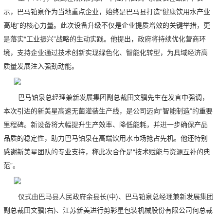
示，巴马铂泉作为当地重点企业，始终是巴马县打造“健康饮用水产业
高地”的核心力量。此次设备升级不仅是企业提质增效的关键举措，更
是落实“工业振兴”战略的生动实践。他提出，政府将持续优化营商环
境，支持企业通过技术创新实现绿色化、智能化转型，为具域经济高
质量发展注入强劲动能
。
巴马铂泉总经理兼新发展集团副总裁田文骥
先生
在发言中强调，
本次引进的新美星高速无菌灌装生产线，是公司迈向“智能制造”的重要
里程碑。新设备将大幅提升生产效率、降低能耗，并进一步确保产品
品质的稳定性，助力巴马铂泉在高端饮用水市场抢占先机。他还特别
感谢新美星团队的专业支持，称此次合作是“技术赋能与资源互补的典
范
”。
仪式由巴马县人民政府余县长
(
中
)
、巴马铂泉
总经理兼新发展集团
副总裁田文骥
(
右
)
、江苏新美进行剪彩星包装机械股份有限公司
何
总裁