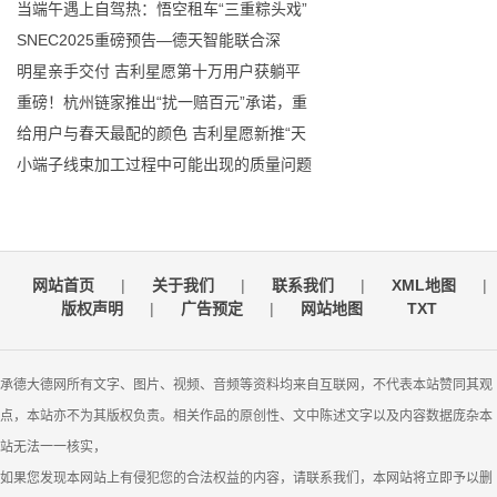
当端午遇上自驾热：悟空租车“三重粽头戏”
SNEC2025重磅预告—德天智能联合深
明星亲手交付 吉利星愿第十万用户获躺平
重磅！杭州链家推出“扰一赔百元”承诺，重
给用户与春天最配的颜色 吉利星愿新推“天
小端子线束加工过程中可能出现的质量问题
网站首页
|
关于我们
|
联系我们
|
XML地图
|
版权声明
|
广告预定
|
网站地图
TXT
承德大德网所有文字、图片、视频、音频等资料均来自互联网，不代表本站赞同其观
点，本站亦不为其版权负责。相关作品的原创性、文中陈述文字以及内容数据庞杂本
站无法一一核实，
如果您发现本网站上有侵犯您的合法权益的内容，请联系我们，本网站将立即予以删