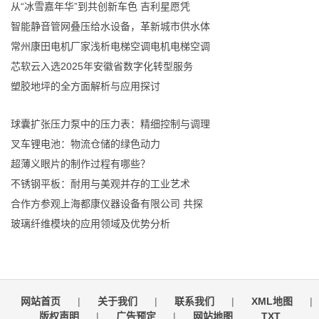
从“冰雪嘉年华”到共创新车色 吉利星愿凭
智能静音管网叠压给水设备，革新城市供水体
常州康田电机厂家浅析电梯空调电机电梯空调
芯软云入选2025年安徽省数字化转型服务
塑胶地坪的全方面解析与应用探讨
球囊扩张压力泵中的压力表：精细控制与调理
叉车锂电池：物流仓储的绿色动力
超薄义眼片的制作过程有哪些？
不锈钢平板：耐用与美观并存的工业艺术
合作方参观上海都康仪器设备有限公司 共探
玻璃纤维模块的应用领域及优势分析
网站首页
|
关于我们
|
联系我们
|
XML地图
|
版权声明
|
广告预定
|
网站地图
TXT