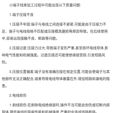
小端子线束加工过程中可能出现以下质量问题:
1.端子压接不良
1.压接不牢固:端子与电线之间连接不紧密,可能是由于压接力不
足、端子与电线规格不匹配或压接模具磨损等原因导致。在后续使用
中,容易出现接触不良、断路等问题。
2.压接过度:压接力过大,导致端子变形严重,甚至损坏电线导体,影
响电气性能和机械强度。过度压接还可能使绝缘层受损,引发短路风
险。
3.压接位置偏差:端子没有准确压接在规定位置,可能会使端子与其
他部件无法正确配合,或者导致电线导体暴露在外,增加短路和漏电的隐
患。
2.电线损伤
1.剥线损伤:在剥除电线绝缘层时,操作不当可能会划伤或切断内部
导体,降低电线的导电性能和机械强度,严重时会造成线路断路。