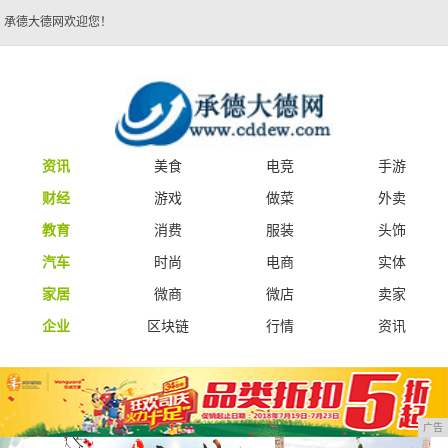
承德大德网欢迎您！
资讯
美食
电竞
手游
财经
游戏
做菜
外卖
教育
消费
服装
头饰
汽车
时尚
电商
实体
家居
微商
微店
卖家
企业
区块链
行情
资讯
广告