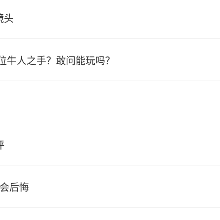
镜头
位牛人之手？敢问能玩吗？
评
不会后悔