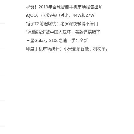
祝贺！2019年全球智能手机市场报告出炉
iQOO、小米9充电对比，44W和27W
锤子T2前途堪忧：老罗深夜微博不管用
“冰桶挑战”被中国人玩坏，善款还捐错了
三星Galaxy S10e急速上手：全新
印度手机市场统计：小米登顶智能手机榜单，