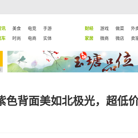
资讯
美食
电竞
手游
财经
游戏
做菜
外
汽车
时尚
电商
实体
家居
微商
微店
卖
告
紫色背面美如北极光，超低