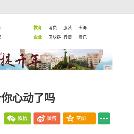
卖
教育
消费
服装
头饰
家
企业
区块链
行情
资讯
广告
价你心动了吗
微信
微博
空间