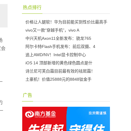
热点排行
价格让人腿软！华为目前能买到性价比最高手
vivo又一款“穿越手机”，vivo A
中兴天机Axon11全新发布：骁龙765
场
阿尔卡特Flash手机发布：前后双摄、4
家会
追上AMD/NV！Intel显卡控制中心
iOS 14 顶部新增的黄色绿色圆点是什
诗兰尼可芙白霜目前最有效的祛斑霜！
土豪机！价值25888元的8848钛金手
一
广告
的
一