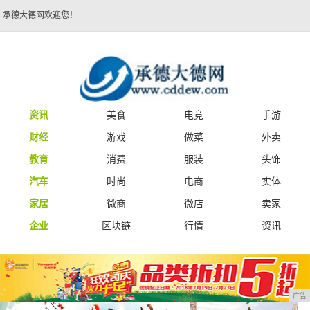
承德大德网欢迎您！
资讯
美食
电竞
手游
财经
游戏
做菜
外卖
教育
消费
服装
头饰
汽车
时尚
电商
实体
家居
微商
微店
卖家
企业
区块链
行情
资讯
广告