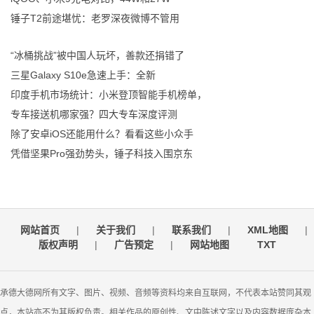
锤子T2前途堪忧：老罗深夜微博不管用
“冰桶挑战”被中国人玩坏，善款还捐错了
三星Galaxy S10e急速上手：全新
印度手机市场统计：小米登顶智能手机榜单，
专车接送机哪家强？四大专车深度评测
除了安卓iOS还能用什么？看看这些小众手
凭借坚果Pro强劲势头，锤子科技入围京东
网站首页
|
关于我们
|
联系我们
|
XML地图
|
版权声明
|
广告预定
|
网站地图
TXT
承德大德网所有文字、图片、视频、音频等资料均来自互联网，不代表本站赞同其观
点，本站亦不为其版权负责。相关作品的原创性、文中陈述文字以及内容数据庞杂本