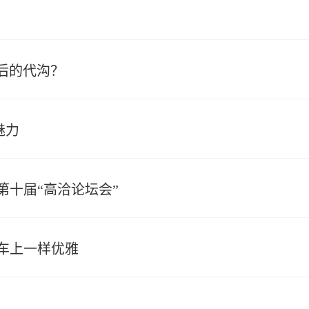
0后的代沟？
魅力
十届“高洽论坛会”
车上一样优雅