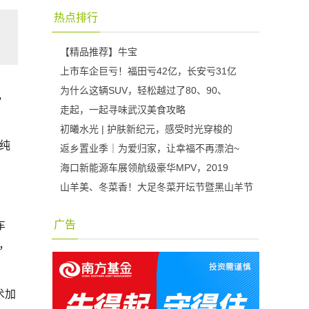
热点排行
【精品推荐】牛宝
上市车企巨亏！福田亏42亿，长安亏31亿
为什么这辆SUV，轻松越过了80、90、
，
走起，一起寻味武汉美食攻略
初曦水光 | 护肤新纪元，感受时光穿梭的
m纯
返乡置业季｜为爱归家，让幸福不再漂泊~
海口新能源车展领航级豪华MPV，2019
山羊美、冬菜香！大足冬菜开坛节暨黑山羊节
车
广告
，
术加