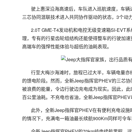
驶上惠深沿海高速后，车队进入巡航速度，车辆进
三芯协同混联技术进入共同协作驱动的状态，3个动
2.0T GME-T4发动机和电控无级变速箱SI
理，专有的行星齿轮组结构还能使得整车的行驶加速
高端车的强悍性能体验与超低的油耗表现。
行至大梅沙海滩时，旅程已过大半，车辆电量亦
的馈电阶段。然而，全新Jeep指挥官PHEV的三
被浪费的能量，令边行驶边充电成为现实。因此，此时
百公里油耗。不充电也省油，全新Jeep指挥官PHE
此外，全新Jeep指挥官PHEV在有便利充电
的情况下，充满电一箱油最长续航900Km同样可令
全新Jeep指挥官PHEV的70km纯电续航里