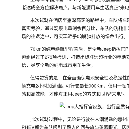
者达成全方位解决痛点，与新能源用车生活真正"来电
本次试驾在酒店至惠深高速的路程中，车队将车辆切
真实考验，通过观察电量剩余百分比，车队的功耗非常
场的往返途中，可实现近乎0油耗0排放的绿色出行。
70km的纯电续航里程背后，是全新Jeep指挥官
包组经过了273项检测，打造出标准远超行业的电
信，尽享全新的纯电城市用车生活。
值得赞赏的是，在全面确保电池安全性及稳定性的
辆充电2小时加满油即可行驶最长900Km，仅用一
感和高效能，才能真正用Jeep的方式和世界"来电"。
此次试驾过程中，无论是行驶在人潮涌动的惠州市
PHEV都为车队吸引了路人的回头旅与羡慕眼光。因为