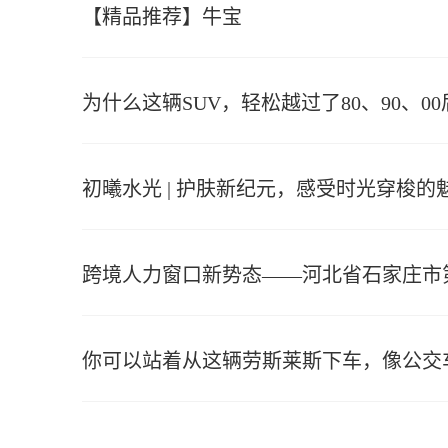
【精品推荐】牛宝
为什么这辆SUV，轻松越过了80、90、0
初曦水光 | 护肤新纪元，感受时光穿梭的
跨境人力窗口新势态——河北省石家庄市第
你可以站着从这辆劳斯莱斯下车，像公交