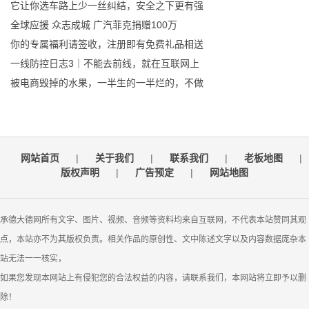
它让你选车路上少一丝纠结，安全之下更有强
全球应援 众志成城 广汽菲克捐赠100万
你的专属福利请签收，注册即有免费礼品相送
一线防控日志3｜不能去前线，就在互联网上
被电商毁掉的水果，一半生的一半烂的，不做
网站首页
|
关于我们
|
联系我们
|
老板地图
|
版权声明
|
广告预定
|
网站地图
承德大德网所有文字、图片、视频、音频等资料均来自互联网，不代表本站赞同其观
点，本站亦不为其版权负责。相关作品的原创性、文中陈述文字以及内容数据庞杂本
站无法一一核实，
如果您发现本网站上有侵犯您的合法权益的内容，请联系我们，本网站将立即予以删
除！