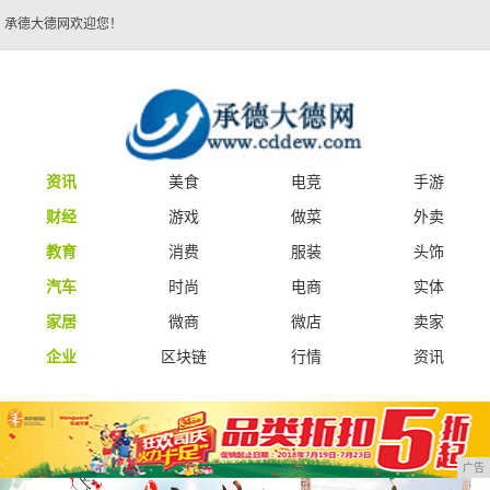
承德大德网欢迎您！
资讯
美食
电竞
手游
财经
游戏
做菜
外卖
教育
消费
服装
头饰
汽车
时尚
电商
实体
家居
微商
微店
卖家
企业
区块链
行情
资讯
广告