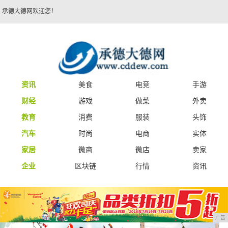
承德大德网欢迎您！
资讯
美食
电竞
手游
财经
游戏
做菜
外卖
教育
消费
服装
头饰
汽车
时尚
电商
实体
家居
微商
微店
卖家
企业
区块链
行情
资讯
广告