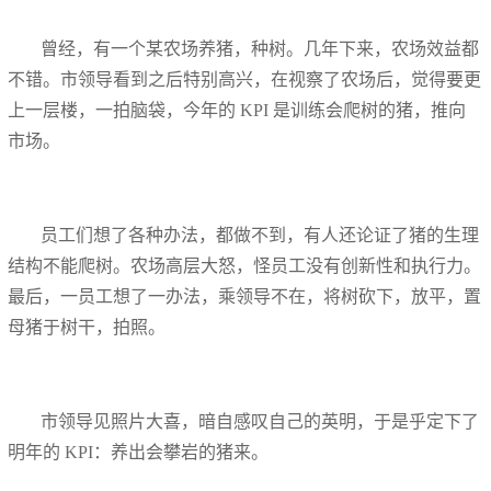
曾经，有一个某农场养猪，种树。几年下来，农场效益都
不错。市领导看到之后特别高兴，在视察了农场后，觉得要更
上一层楼，一拍脑袋，今年的 KPI 是训练会爬树的猪，推向
市场。
员工们想了各种办法，都做不到，有人还论证了猪的生理
结构不能爬树。农场高层大怒，怪员工没有创新性和执行力。
最后，一员工想了一办法，乘领导不在，将树砍下，放平，置
母猪于树干，拍照。
市领导见照片大喜，暗自感叹自己的英明，于是乎定下了
明年的 KPI：养出会攀岩的猪来。