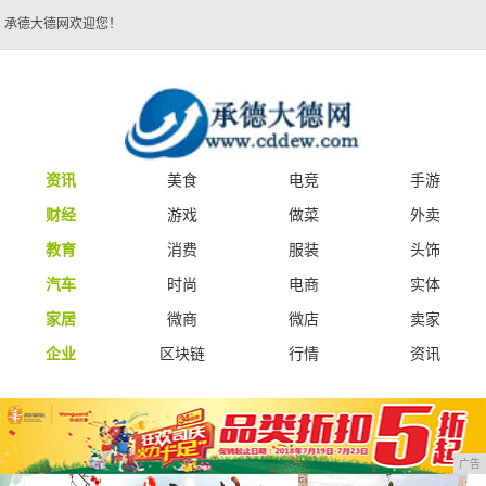
承德大德网欢迎您！
资讯
美食
电竞
手游
财经
游戏
做菜
外卖
教育
消费
服装
头饰
汽车
时尚
电商
实体
家居
微商
微店
卖家
企业
区块链
行情
资讯
广告