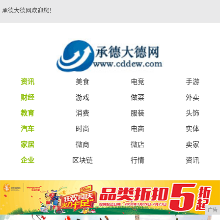
承德大德网欢迎您！
资讯
美食
电竞
手游
财经
游戏
做菜
外卖
教育
消费
服装
头饰
汽车
时尚
电商
实体
家居
微商
微店
卖家
企业
区块链
行情
资讯
广告