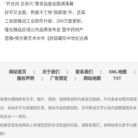
“开合间 见非凡”尊享品鉴会圆满落幕
好开又全面，熊猫卡丁除“高颜值”外，还真
工信部推动工业软件升级：200万套更新，
隆化臻品区域公共品牌发布会 暨中药材产
恩雅•梵尔赛艺术木作【府邸藏珍中世纪古典
网站首页
|
关于我们
|
联系我们
|
XML地图
|
版权声明
|
广告预定
|
网站地图
TXT
承德大德网所有文字、图片、视频、音频等资料均来自互联网，不代表本站赞同其观
点，本站亦不为其版权负责。相关作品的原创性、文中陈述文字以及内容数据庞杂本
站无法一一核实，
如果您发现本网站上有侵犯您的合法权益的内容，请联系我们，本网站将立即予以删
除！