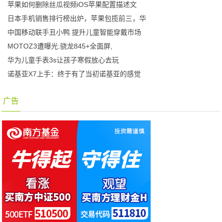
苹果如何删除丝瓜视频iOS苹果配置描述文
日本手机销售排行榜出炉，苹果包揽前三，华
中国移动联手丑小鸭 提升儿童智能穿戴市场
MOTOZ3遭曝光:骁龙845+全面屏,
华为儿童手表3s让孩子寒假放心去玩
诺基亚X7上手：终于有了当初诺基亚的感觉
广告