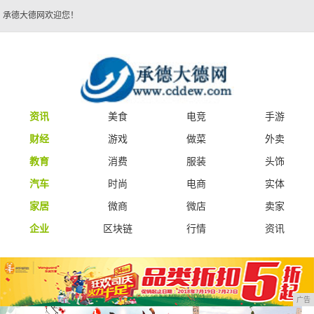
承德大德网欢迎您！
资讯
美食
电竞
手游
财经
游戏
做菜
外卖
教育
消费
服装
头饰
汽车
时尚
电商
实体
家居
微商
微店
卖家
企业
区块链
行情
资讯
广告