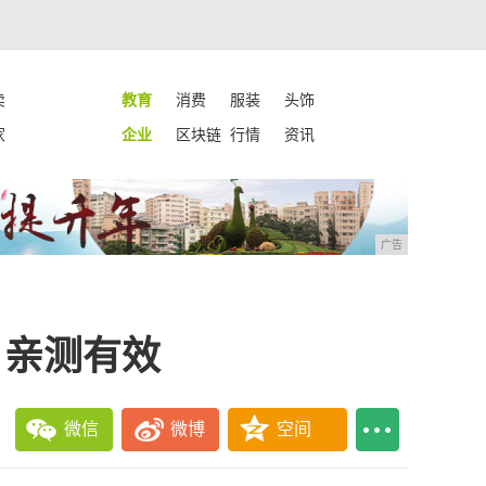
卖
教育
消费
服装
头饰
家
企业
区块链
行情
资讯
广告
！亲测有效
微信
微博
空间