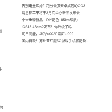
告别电量焦虑？跑分最强安卓旗舰iQOO3
消息称苹果将于3月底举办新品发布会
小米重磅新品：DIY配色+85km续航+
iOS13.4Beta2发布！你升级了吗
键
明日高能，华为\u002F索尼\u002
国内首款！努比亚红魔5G游戏手机将配备1
中
为