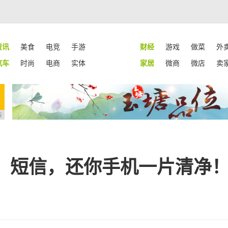
资讯
美食
电竞
手游
财经
游戏
做菜
外
汽车
时尚
电商
实体
家居
微商
微店
卖
告
、短信，还你手机一片清净