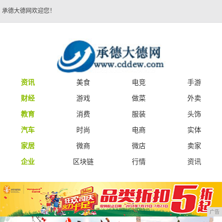
承德大德网欢迎您！
资讯
美食
电竞
手游
财经
游戏
做菜
外卖
教育
消费
服装
头饰
汽车
时尚
电商
实体
家居
微商
微店
卖家
企业
区块链
行情
资讯
广告