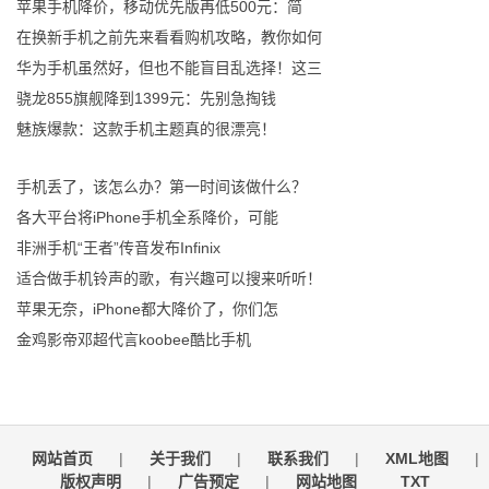
苹果手机降价，移动优先版再低500元：简
在换新手机之前先来看看购机攻略，教你如何
华为手机虽然好，但也不能盲目乱选择！这三
骁龙855旗舰降到1399元：先别急掏钱
魅族爆款：这款手机主题真的很漂亮！
手机丢了，该怎么办？第一时间该做什么？
各大平台将iPhone手机全系降价，可能
非洲手机“王者”传音发布Infinix
适合做手机铃声的歌，有兴趣可以搜来听听！
苹果无奈，iPhone都大降价了，你们怎
金鸡影帝邓超代言koobee酷比手机
网站首页
|
关于我们
|
联系我们
|
XML地图
|
版权声明
|
广告预定
|
网站地图
TXT