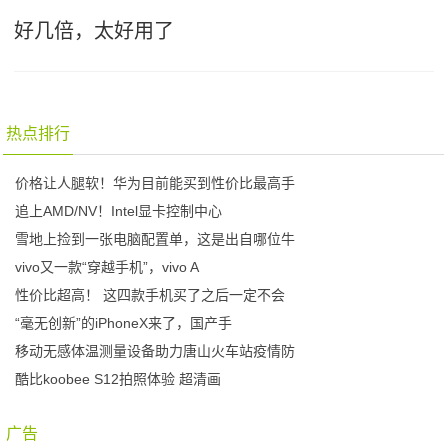
好几倍，太好用了
热点排行
价格让人腿软！华为目前能买到性价比最高手
追上AMD/NV！Intel显卡控制中心
雪地上捡到一张电脑配置单，这是出自哪位牛
vivo又一款“穿越手机”，vivo A
性价比超高！ 这四款手机买了之后一定不会
“毫无创新”的iPhoneX来了，国产手
移动无感体温测量设备助力唐山火车站疫情防
酷比koobee S12拍照体验 超清画
广告