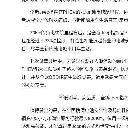
全新Jeep指挥官PHEV的70km纯电续航里
者达成全方位解决痛点，与新能源用车生活真正"来电
70km的纯电续航里程背后，是全新Jeep指挥官
包组经过了273项检测，打造出标准远超行业的电
信，尽享全新的纯电城市用车生活。
此次试驾过程中，无论是行驶在人潮涌动的惠州市
PHEV都为车队吸引了路人的回头旅与羡慕眼光。因为
计，并从全球CBD建筑中汲取灵感，运用动感大气
的视觉享受。
值得赞赏的是，在全面确保电池安全性及稳定性的
辆充电2小时加满油即可行驶最长900Km，仅用一
感和高效能，才能真正用Jeep的方式和世界"来电