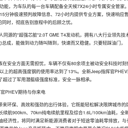
理功能，为车队的每一台车辆配备全天候7X24小时专属安全管家
15分钟极速预判故障信息、72小时内提供专业方案，快速响应
的同时，彻底告别旅程中的后顾之忧。
同源的"超强芯脏"2.0T GME T4发动机，拥有八大行业领先技
的动力总成，能做到动力随叫随到，快速而又稳健。只要轻踩油门，
家族在安全方面无需担忧，车辆不仅有80余项主被动安全科技时刻
a以上的超高强度钢的使用率达到了13%。全新Jeep指挥官PHE
来了超过了军用潜艇级强度标准，安全一脉相承。
驾驶带来环保、高效和强劲的出行体验，它既能轻松解决限牌城市的
00km、70km纯电续航里程及综合1.6L/100km油耗，全
顾燃油经济性，将同时满足新能源消费者对于短途零油耗零排放，与