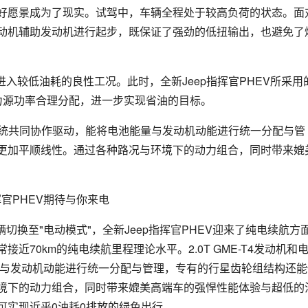
一美好愿景成为了现实。试驾中，车辆全程处于较高负荷的状态。面
借电动机辅助发动机进行起步，既保证了强劲的低扭输出，也避免了
入较低油耗的良性工况。此时，全新Jeep指挥官PHEV所采用
力源功率合理分配，进一步实现省油的目标。
-EVT系统共同协作驱动，能将电池能量与发动机动能进行统一分配与管
更加平顺线性。通过各种路况与环境下的动力组合，同时带来媲
换至"电动模式"，全新Jeep指挥官PHEV迎来了纯电续航方
70km的纯电续航里程理论水平。2.0T GME-T4发动机和
能量与发动机动能进行统一分配与管理，专有的行星齿轮组结构还能
境下的动力组合，同时带来媲美高端车的强悍性能体验与超低的
可实现近乎0油耗0排放的绿色出行。