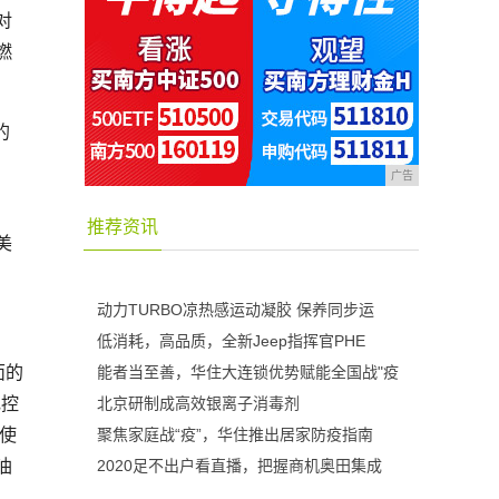
对
燃
的
广告
推荐资讯
美
动力TURBO凉热感运动凝胶 保养同步运
低消耗，高品质，全新Jeep指挥官PHE
面的
能者当至善，华住大连锁优势赋能全国战"疫
电控
北京研制成高效银离子消毒剂
使
聚焦家庭战“疫”，华住推出居家防疫指南
油
2020足不出户看直播，把握商机奥田集成