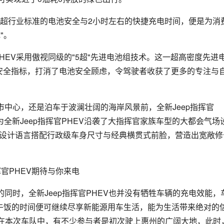
程、远超行业标准的电池安全与2小时左右的快捷充电时间，便是为消
"。
PHEV采用傲视同级的"5超"先进电池组技术。这一超高密度先进
池安全指标，打消了电池安全顾虑，令驾驶者收获了更多的专注与
中心，还是泊车于波澜壮阔的海岸风景前，全新Jeep指挥官
全新Jeep指挥官PHEV沿袭了大指挥官家族车型的大都会气场
的设计语言搭配行政级车身尺寸与经典横贯式前脸，营造出宽敞修
同时，全新Jeep指挥官PHEV也并没有牺牲车辆的充电效能，
顿午饭的时间便可继续尽享新能源用车生活，能为生活带来绝对的
"。在本次车队中，有不少参与者是初次驶上惠州的广阔大地，此时