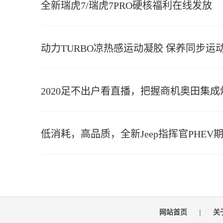
全新瑞虎7/瑞虎7PRO硬核福利在线发放
动力TURBO凉热感运动凝胶 保养同步运
2020足不出户看直播，把握商机奥田集
低消耗，高品质，全新Jeep指挥官PHEV
网站首页
|
关