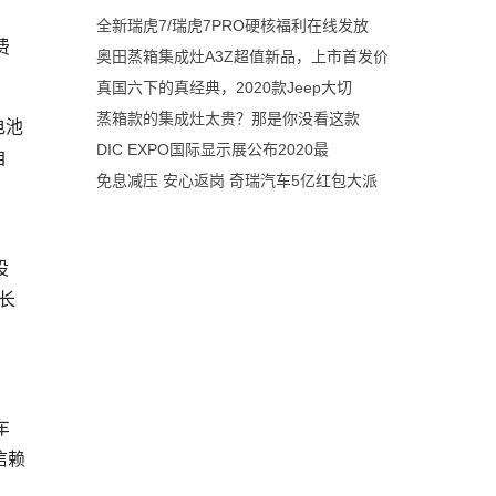
全新瑞虎7/瑞虎7PRO硬核福利在线发放
费
奥田蒸箱集成灶A3Z超值新品，上市首发价
真国六下的真经典，2020款Jeep大切
蒸箱款的集成灶太贵？那是你没看这款
电池
DIC EXPO国际显示展公布2020最
自
免息减压 安心返岗 奇瑞汽车5亿红包大派
设
长
车
信赖
，