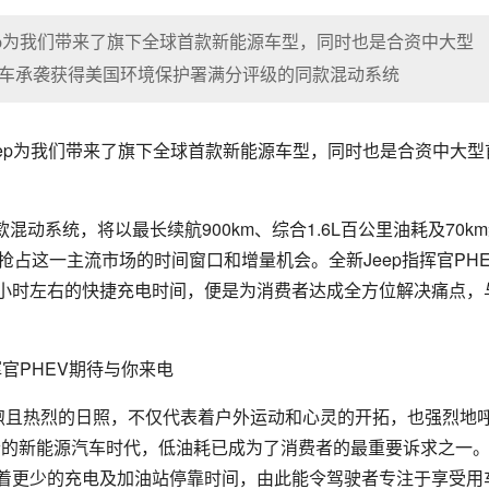
ep为我们带来了旗下全球首款新能源车型，同时也是合资中大型
这款新车承袭获得美国环境保护署满分评级的同款混动系统
ep为我们带来了旗下全球首款新能源车型，同时也是合资中大型
动系统，将以最长续航900km、综合1.6L百公里油耗及70k
p抢占这一主流市场的时间窗口和增量机会。全新Jeep指挥官PHE
2小时左右的快捷充电时间，便是为消费者达成全方位解决痛点，
和煦且热烈的日照，不仅代表着户外运动和心灵的开拓，也强烈地
如今的新能源汽车时代，低油耗已成为了消费者的最重要诉求之一
着更少的充电及加油站停靠时间，由此能令驾驶者专注于享受用