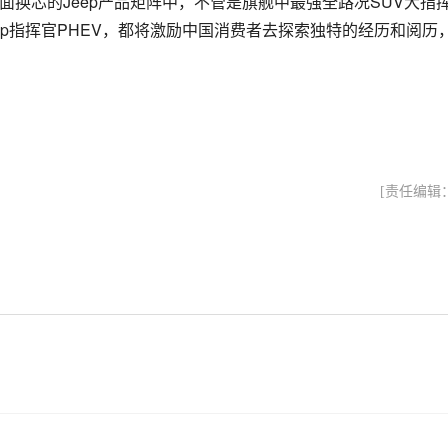
面换芯的Jeep产品矩阵中，不管是旗舰中最强全路况SUV大指
ep指挥官PHEV，都将激励中国消费者去探索独特的经历和阅历
[责任编辑