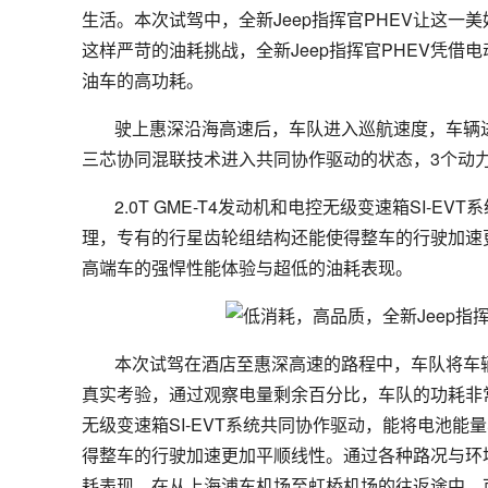
生活。本次试驾中，全新Jeep指挥官PHEV让这
这样严苛的油耗挑战，全新Jeep指挥官PHEV凭
油车的高功耗。
驶上惠深沿海高速后，车队进入巡航速度，车辆进
三芯协同混联技术进入共同协作驱动的状态，3个动
2.0T GME-T4发动机和电控无级变速箱SI
理，专有的行星齿轮组结构还能使得整车的行驶加速
高端车的强悍性能体验与超低的油耗表现。
本次试驾在酒店至惠深高速的路程中，车队将车辆切
真实考验，通过观察电量剩余百分比，车队的功耗非常接近
无级变速箱SI-EVT系统共同协作驱动，能将电池
得整车的行驶加速更加平顺线性。通过各种路况与环
耗表现。在从上海浦东机场至虹桥机场的往返途中，