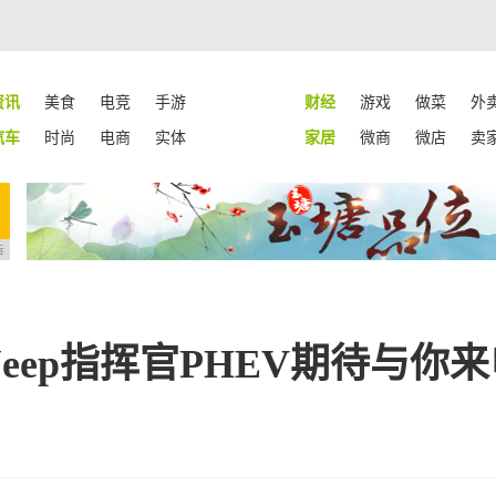
资讯
美食
电竞
手游
财经
游戏
做菜
外
汽车
时尚
电商
实体
家居
微商
微店
卖
告
eep指挥官PHEV期待与你来