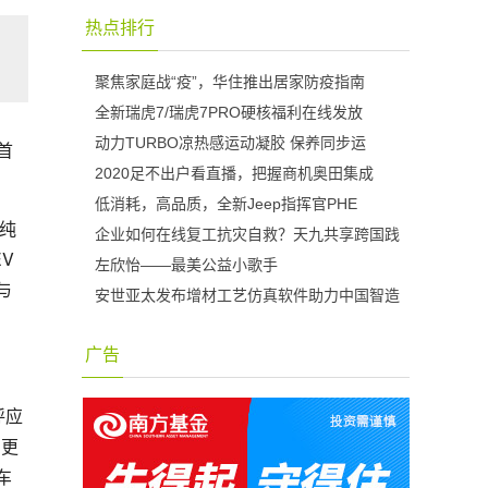
热点排行
聚焦家庭战“疫”，华住推出居家防疫指南
全新瑞虎7/瑞虎7PRO硬核福利在线发放
动力TURBO凉热感运动凝胶 保养同步运
首
2020足不出户看直播，把握商机奥田集成
低消耗，高品质，全新Jeep指挥官PHE
m纯
企业如何在线复工抗灾自救？天九共享跨国践
V
左欣怡——最美公益小歌手
与
安世亚太发布增材工艺仿真软件助力中国智造
广告
呼应
。更
车