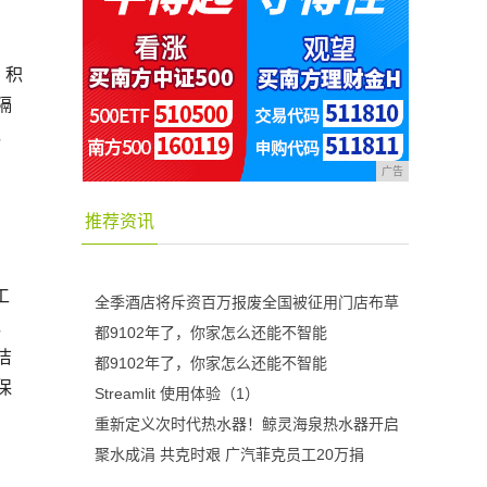
，积
隔
，
广告
推荐资讯
工
全季酒店将斥资百万报废全国被征用门店布草
，
都9102年了，你家怎么还能不智能
洁
都9102年了，你家怎么还能不智能
保
Streamlit 使用体验（1）
重新定义次时代热水器！鲸灵海泉热水器开启
聚水成涓 共克时艰 广汽菲克员工20万捐