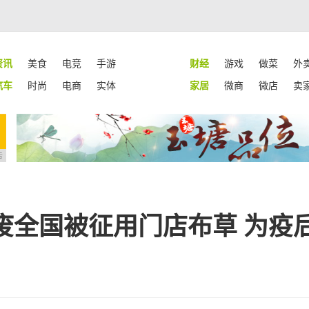
资讯
美食
电竞
手游
财经
游戏
做菜
外
汽车
时尚
电商
实体
家居
微商
微店
卖
告
废全国被征用门店布草 为疫