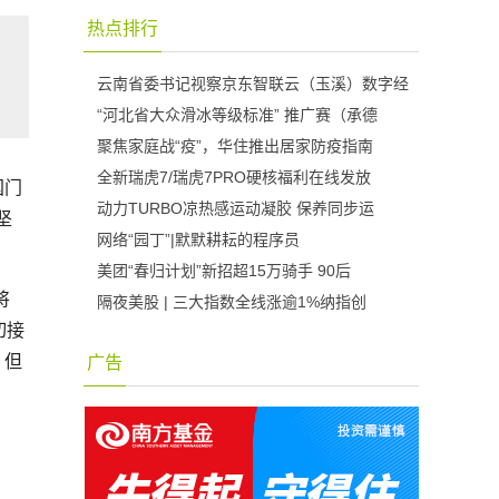
热点排行
云南省委书记视察京东智联云（玉溪）数字经
“河北省大众滑冰等级标准” 推广赛（承德
聚焦家庭战“疫”，华住推出居家防疫指南
全新瑞虎7/瑞虎7PRO硬核福利在线发放
国门
动力TURBO凉热感运动凝胶 保养同步运
坚
网络“园丁”|默默耕耘的程序员
美团“春归计划”新招超15万骑手 90后
将
隔夜美股 | 三大指数全线涨逾1%纳指创
切接
，但
广告