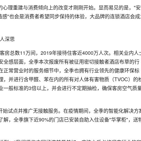
的心理重建与消费倾向上的改变才刚刚开始。显而易见的是，"安
值感"也会是消费者希望同步保持的体验，大品牌的连锁酒店会成
客房总数11万间，2019年接待住客近4000万人次。相关业内人
安全感层面，全季本次报废所有被征用密切接触者酒店布草的行
在正常营业时的服务细节中，全季也拥有行业领先的健康环保标
理，并进行含甲醛、苯在内的所有对人体有害物质（TVOC）的
业一般标准的3倍以上，并会进行不定期抽检，确保客房空气质
开始试点并推广无接触服务。在疫情期间，全季的智能化解决方
解，全季旗下近90%的门店已安装自助入住设备"华掌柜"，送