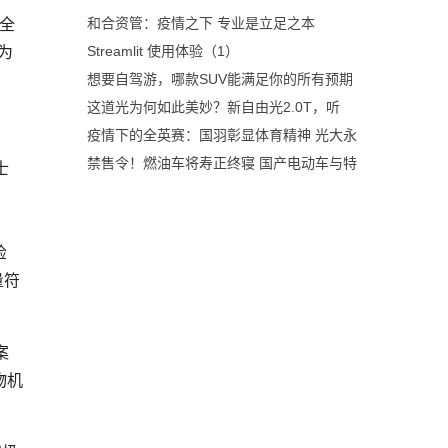
全
和合资管：疫情之下 专业是立足之本
为
Streamlit 使用体验（1）
想要自驾游，哪款SUV能满足你的所有预期
这道光为何如此美妙？新自由光2.0T，听
疫情下的全英赛：国羽彰显体育精神 光大永
禁售令！燃油车将寿正终寝 国产电动车与特
士
检
量符
案
物机