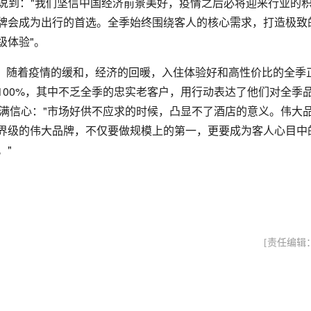
说到："我们坚信中国经济前景美好，疫情之后必将迎来行业的
牌会成为出行的首选。全季始终围绕客人的核心需求，打造极致
级体验"。
。随着疫情的缓和，经济的回暖，入住体验好和高性价比的全季
100%，其中不乏全季的忠实老客户，用行动表达了他们对全季
充满信心："市场好供不应求的时候，凸显不了酒店的意义。伟大
界级的伟大品牌，不仅要做规模上的第一，更要成为客人心目中
。"
[责任编辑