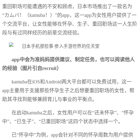
重回职场可能遭遇的不安和顾虑，日本市场推出了一款名为
“カムバ！（kamuba！）”的app，这一app为女性用户提供了一
个交流平台，让女性能够在怀孕、生子、重回职场这一人生阶
段与有过同样经历的前辈交流经验。
app中会为准妈妈提供建议、制定任务，也可以阅读他人
的经验（图片引自recruit）
kamuba在iOS和Android两大平台都可以免费试用，这一
app主要用于支援那些怀孕生子之后想要重回职场的女性，帮
助其寻找到能够兼顾育儿与事业的平衡点。
在启动kamuba之后，女性用户可以在“还未怀孕”、“怀孕
中”、“已生子”、“已重回职场”这四个状态中选择一个。
已“怀孕中”为例，app会针对不同的怀孕周数为用户提供