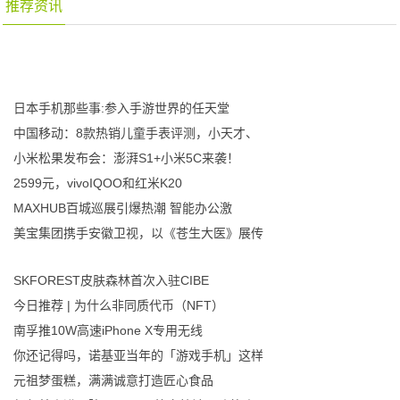
推荐资讯
日本手机那些事:参入手游世界的任天堂
中国移动：8款热销儿童手表评测，小天才、
小米松果发布会：澎湃S1+小米5C来袭！
2599元，vivoIQOO和红米K20
MAXHUB百城巡展引爆热潮 智能办公激
美宝集团携手安徽卫视，以《苍生大医》展传
SKFOREST皮肤森林首次入驻CIBE
今日推荐 | 为什么非同质代币（NFT）
南孚推10W高速iPhone X专用无线
你还记得吗，诺基亚当年的「游戏手机」这样
元祖梦蛋糕，满满诚意打造匠心食品