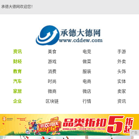
承德大德网欢迎您！
资讯
美食
电竞
手游
财经
游戏
做菜
外卖
教育
消费
服装
头饰
汽车
时尚
电商
实体
家居
微商
微店
卖家
企业
区块链
行情
资讯
广告