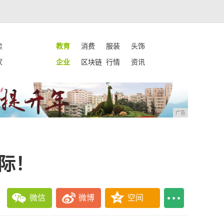
卖
教育
消费
服装
头饰
家
企业
区块链
行情
资讯
广告
天际！
微信
微博
空间