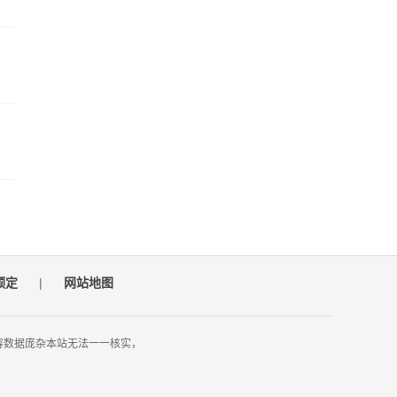
预定
|
网站地图
容数据庞杂本站无法一一核实，