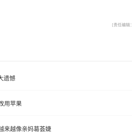
[责任编辑
两大遗憾
改用苹果
越来越像亲妈葛荟婕