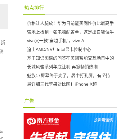
热点排行
价格让人腿软！华为目前能买到性价比最高手
雪地上捡到一张电脑配置单，这是出自哪位牛
vivo又一款“穿越手机”，vivo A
开新
追上AMD/NV！Intel显卡控制中心
较
基于知识图谱的问答在美团智能交互场景中的
长城风骏系列年底让利 再掀畅销热潮
魅族17屏幕终于变了，居中打孔屏，有坚持
最详细三代苹果对比图！iPhone X超
、
广告
元。