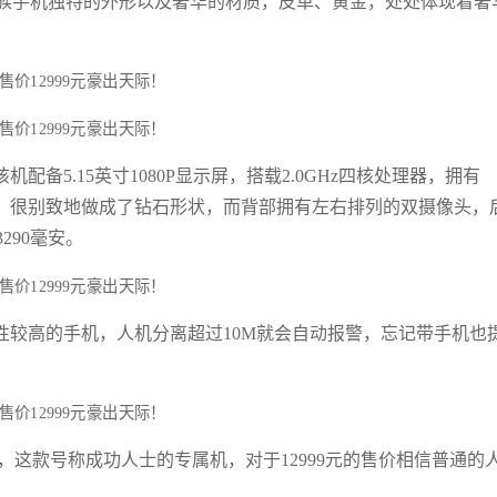
48家族手机独特的外形以及奢华的材质，皮革、黄金，处处体现着奢
备5.15英寸1080P显示屏，搭载2.0GHz四核处理器，拥有
me键，很别致地做成了钻石形状，而背部拥有左右排列的双摄像头，
290毫安。
全性较高的手机，人机分离超过10M就会自动报警，忘记带手机也
848，这款号称成功人士的专属机，对于12999元的售价相信普通的