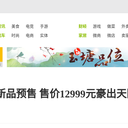
资讯
美食
电竞
手游
财经
游戏
做菜
外
汽车
时尚
电商
实体
家居
微商
微店
卖
告
新品预售 售价12999元豪出