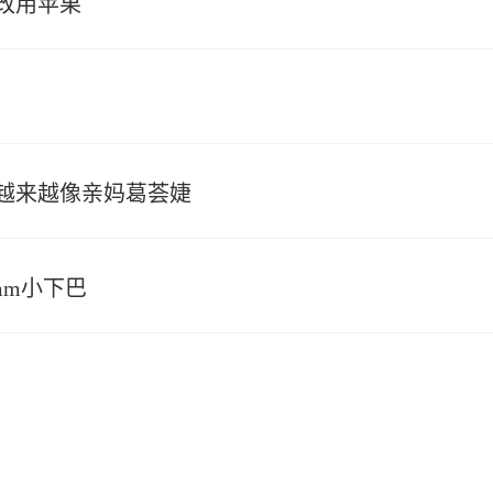
改用苹果
越来越像亲妈葛荟婕
2mm小下巴