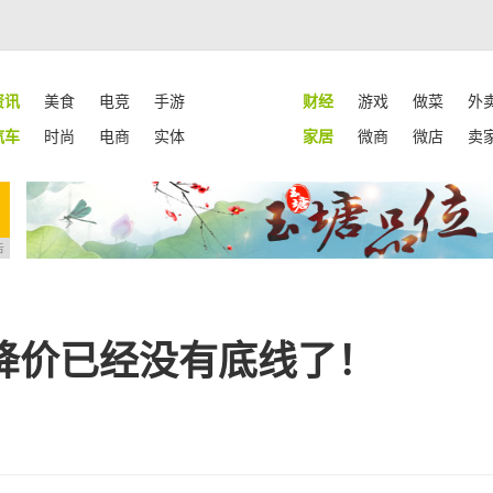
资讯
美食
电竞
手游
财经
游戏
做菜
外
汽车
时尚
电商
实体
家居
微商
微店
卖
告
e降价已经没有底线了！